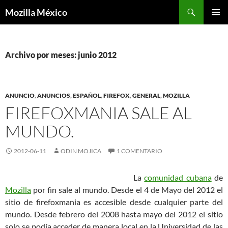
Buscar
Mozilla México
IR
MENÚ
AL
PRINCI
CONTENIDO
Archivo por meses: junio 2012
ANUNCIO
,
ANUNCIOS
,
ESPAÑOL
,
FIREFOX
,
GENERAL
,
MOZILLA
FIREFOXMANIA SALE AL
MUNDO.
2012-06-11
ODIN MOJICA
1 COMENTARIO
La
comunidad cubana
de
Mozilla
por fin sale al mundo. Desde el 4 de Mayo del 2012 el
sitio de firefoxmania es accesible desde cualquier parte del
mundo. Desde febrero del 2008 hasta mayo del 2012 el sitio
solo se podía acceder de manera local en la Universidad de las