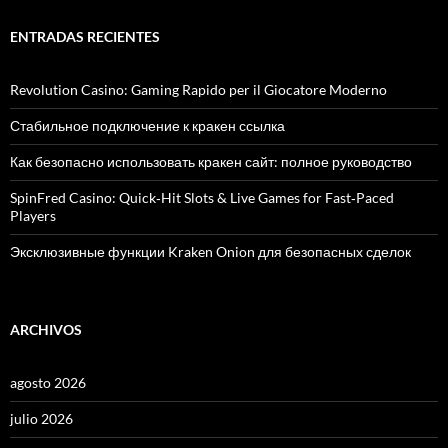
c
a
ENTRADAS RECIENTES
r
:
Revolution Casino: Gaming Rapido per il Giocatore Moderno
Стабильное подключение к кракен ссылка
Как безопасно использовать кракен сайт: полное руководство
SpinFred Casino: Quick‑Hit Slots & Live Games for Fast‑Paced
Players
Эксклюзивные функции Kraken Onion для безопасных сделок
ARCHIVOS
agosto 2026
julio 2026