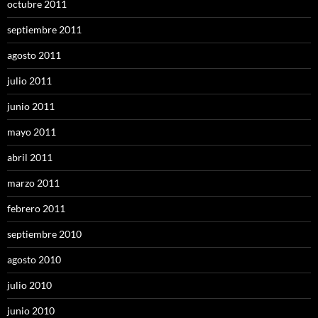
octubre 2011
septiembre 2011
agosto 2011
julio 2011
junio 2011
mayo 2011
abril 2011
marzo 2011
febrero 2011
septiembre 2010
agosto 2010
julio 2010
junio 2010