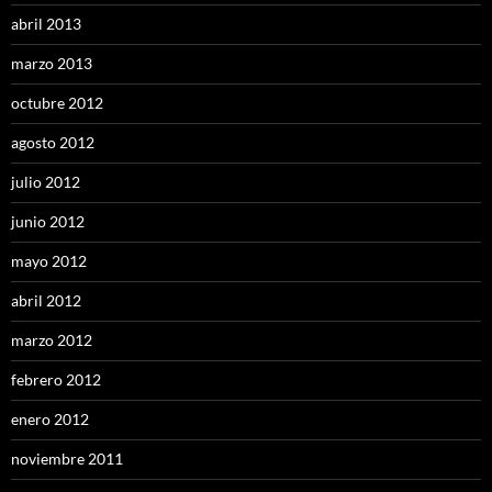
abril 2013
marzo 2013
octubre 2012
agosto 2012
julio 2012
junio 2012
mayo 2012
abril 2012
marzo 2012
febrero 2012
enero 2012
noviembre 2011