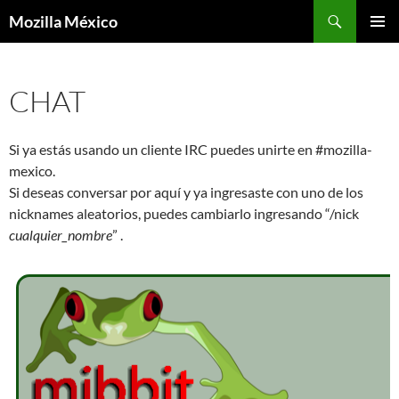
Buscar
Mozilla México
IR
MENÚ
AL
PRINCI
CONTENIDO
CHAT
Si ya estás usando un cliente IRC puedes unirte en #mozilla-
mexico.
Si deseas conversar por aquí y ya ingresaste con uno de los
nicknames aleatorios, puedes cambiarlo ingresando “/nick
cualquier_nombre
” .