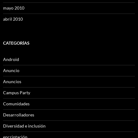
mayo 2010
abril 2010
CATEGORÍAS
Android
Anuncio
Anuncios
Campus Party
Comunidades
Desarrolladores
Diversidad e inclusión
encriptación