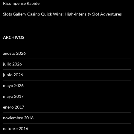
Ricompense Rapide
Slots Gallery Casino Quick Wins: High‑Intensity Slot Adventures
ARCHIVOS
agosto 2026
julio 2026
junio 2026
mayo 2026
mayo 2017
enero 2017
noviembre 2016
octubre 2016