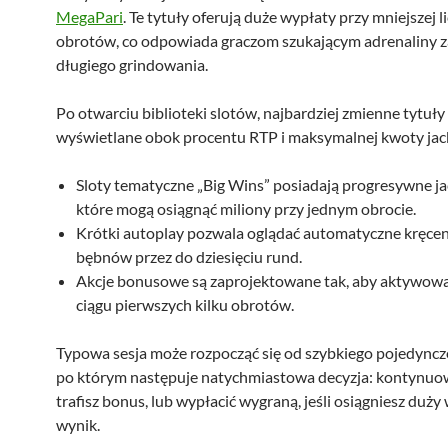
MegaPari
. Te tytuły oferują duże wypłaty przy mniejszej l
obrotów, co odpowiada graczom szukającym adrenaliny 
długiego grindowania.
Po otwarciu biblioteki slotów, najbardziej zmienne tytuły
wyświetlane obok procentu RTP i maksymalnej kwoty jac
Sloty tematyczne „Big Wins” posiadają progresywne ja
które mogą osiągnąć miliony przy jednym obrocie.
Krótki autoplay pozwala oglądać automatyczne kręcen
bębnów przez do dziesięciu rund.
Akcje bonusowe są zaprojektowane tak, aby aktywowa
ciągu pierwszych kilku obrotów.
Typowa sesja może rozpocząć się od szybkiego pojedyncz
po którym następuje natychmiastowa decyzja: kontynuowa
trafisz bonus, lub wypłacić wygraną, jeśli osiągniesz duż
wynik.