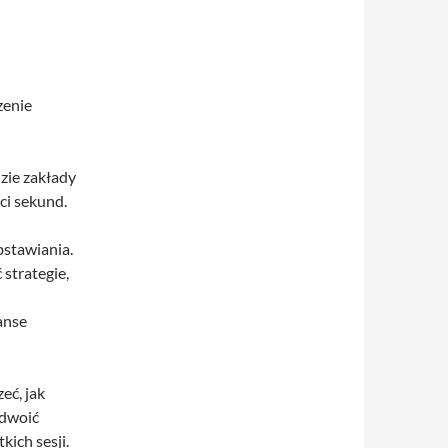
zenie
zie zakłady
ci sekund.
bstawiania.
strategie,
anse
eć, jak
odwoić
ich sesji.