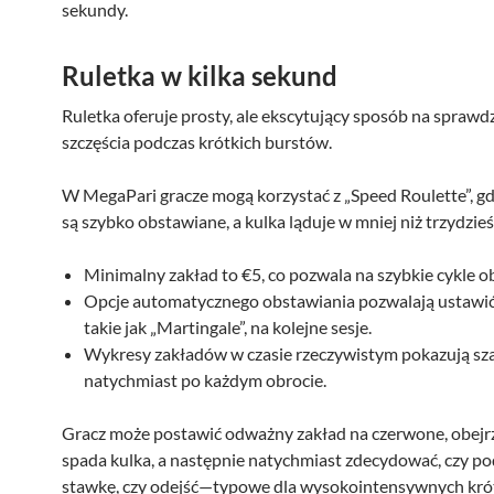
sekundy.
Ruletka w kilka sekund
Ruletka oferuje prosty, ale ekscytujący sposób na sprawd
szczęścia podczas krótkich burstów.
W MegaPari gracze mogą korzystać z „Speed Roulette”, gd
są szybko obstawiane, a kulka ląduje w mniej niż trzydzieś
Minimalny zakład to €5, co pozwala na szybkie cykle o
Opcje automatycznego obstawiania pozwalają ustawić 
takie jak „Martingale”, na kolejne sesje.
Wykresy zakładów w czasie rzeczywistym pokazują sz
natychmiast po każdym obrocie.
Gracz może postawić odważny zakład na czerwone, obejrz
spada kulka, a następnie natychmiast zdecydować, czy p
stawkę, czy odejść—typowe dla wysokointensywnych krótk