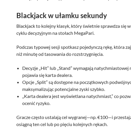
Blackjack w ułamku sekundy
Blackjack to kolejny klasyk, który świetnie sprawdza się 
cyklu decyzyjnym na stołach MegaPari.
Podczas typowej sesji spotkasz pojedynczą rękę, która za
niż minutę od tasowania do rozstrzygnięcia.
Decyzje „Hit” lub „Stand” wymagają natychmiastowej r
pojawia się karta dealera.
Opcje „Split” są dostępne na początkowych podwójnyc
maksymalizując potencjalne zyski szybko.
„Karta dealera jest wyświetlana natychmiast,” co pozw
ocenić ryzyko.
Gracze często ustalają cel wygranej—np. €100—i przestają
osiągną ten cel lub po pięciu kolejnych rękach.