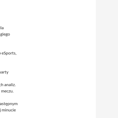
la
ugiego
 eSports,
warty
h analiz.
u meczu.
 następnym
j minucie