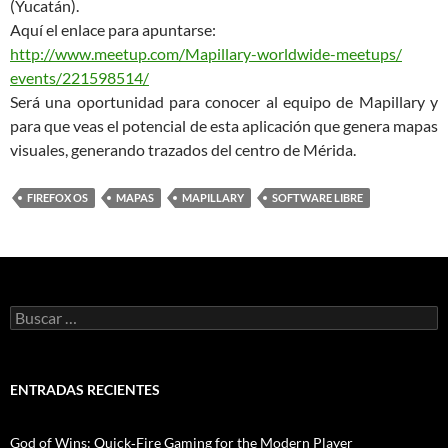
(Yucatán).
Aquí el enlace para apuntarse:
http://www.meetup.com/
Mapillary-worldwide-meetups/
events/221598514/
Será una oportunidad para conocer al equipo de Mapillary y
para que veas el potencial de esta aplicación que genera mapas
visuales, generando trazados del centro de Mérida.
FIREFOX OS
MAPAS
MAPILLARY
SOFTWARE LIBRE
B
u
s
c
a
ENTRADAS RECIENTES
r
:
God of Wins: Quick‑Fire Gaming for the Modern Player