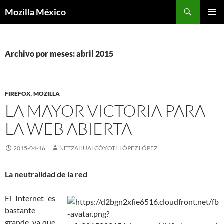
Buscar
Mozilla México
IR
MENÚ
AL
PRINCI
CONTENIDO
Archivo por meses: abril 2015
FIREFOX
,
MOZILLA
LA MAYOR VICTORIA PARA
LA WEB ABIERTA
2015-04-16
NETZAHUALCÓYOTL LÓPEZ LÓPEZ
La neutralidad de la red
El Internet es
bastante
grande, ya que