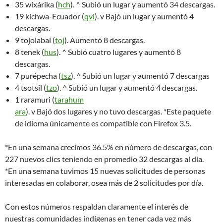
35 wixárika (
hch
). ^ Subió un lugar y aumentó 34 descargas.
19 kichwa-Ecuador (
qvi
). v Bajó un lugar y aumentó 4
descargas.
9 tojolabal (
toj
). Aumentó 8 descargas.
8 tenek (
hus
). ^ Subió cuatro lugares y aumentó 8
descargas.
7 purépecha (
tsz
). ^ Subió un lugar y aumentó 7 descargas
4 tsotsil (
tzo
). ^ Subió un lugar y aumentó 4 descargas.
1 raramuri (
tarahum
ara
). v Bajó dos lugares y no tuvo descargas. *Este paquete
de idioma únicamente es compatible con Firefox 3.5.
*En una semana crecimos 36.5% en número de descargas, con
227 nuevos clics teniendo en promedio 32 descargas al día.
*En una semana tuvimos 15 nuevas solicitudes de personas
interesadas en colaborar, osea más de 2 solicitudes por día.
Con estos números respaldan claramente el interés de
nuestras comunidades indígenas en tener cada vez más