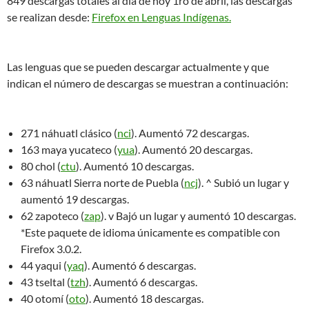
849 descargas totales al día de hoy 1ro de abril, las descargas
se realizan desde:
Firefox en Lenguas Indígenas.
Las lenguas que se pueden descargar actualmente y que
indican el número de descargas se muestran a continuación:
271 náhuatl clásico (
nci
). Aumentó 72 descargas.
163 maya yucateco (
yua
). Aumentó 20 descargas.
80 chol (
ctu
). Aumentó 10 descargas.
63 náhuatl Sierra norte de Puebla (
ncj
). ^ Subió un lugar y
aumentó 19 descargas.
62 zapoteco (
zap
). v Bajó un lugar y aumentó 10 descargas.
*Este paquete de idioma únicamente es compatible con
Firefox 3.0.2.
44 yaqui (
yaq
). Aumentó 6 descargas.
43 tseltal (
tzh
). Aumentó 6 descargas.
40 otomí (
oto
). Aumentó 18 descargas.