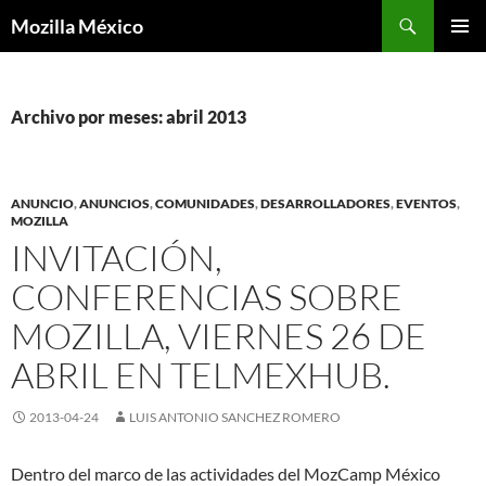
Buscar
Mozilla México
IR
MENÚ
AL
PRINCI
CONTENIDO
Archivo por meses: abril 2013
ANUNCIO
,
ANUNCIOS
,
COMUNIDADES
,
DESARROLLADORES
,
EVENTOS
,
MOZILLA
INVITACIÓN,
CONFERENCIAS SOBRE
MOZILLA, VIERNES 26 DE
ABRIL EN TELMEXHUB.
2013-04-24
LUIS ANTONIO SANCHEZ ROMERO
Dentro del marco de las actividades del MozCamp México