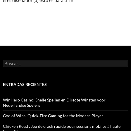
eres diseñador (a) esto es para ti !!!
B
u
s
c
a
ENTRADAS RECIENTES
r
:
WinHero Casino: Snelle Spellen en Directe Winsten voor
Nederlandse Spelers
God of Wins: Quick‑Fire Gaming for the Modern Player
Chicken Road : Jeu de crash rapide pour sessions mobiles à haute