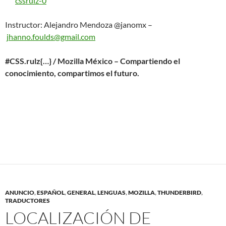
cssrulz-0
Instructor: Alejandro Mendoza @janomx –
jhanno.foulds@gmail.com
#CSS.rulz{…} / Mozilla México – Compartiendo el
conocimiento, compartimos el futuro.
ANUNCIO
,
ESPAÑOL
,
GENERAL
,
LENGUAS
,
MOZILLA
,
THUNDERBIRD
,
TRADUCTORES
LOCALIZACIÓN DE