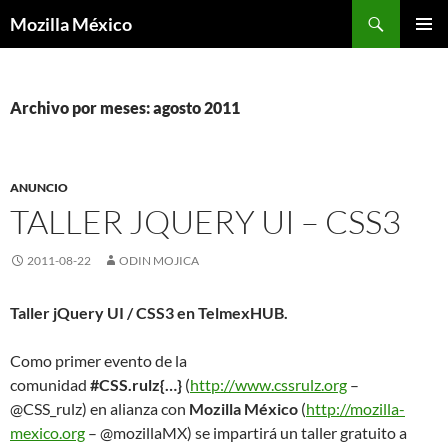
Buscar
Mozilla México
IR
MENÚ
AL
PRINCI
CONTENIDO
Archivo por meses: agosto 2011
ANUNCIO
TALLER JQUERY UI – CSS3
2011-08-22
ODIN MOJICA
Taller jQuery UI / CSS3 en TelmexHUB.
Como primer evento de la
comunidad
#CSS.rulz{…}
(
http://www.cssrulz.org
–
@CSS_rulz) en alianza con
Mozilla México
(
http://mozilla-
mexico.org
– @mozillaMX) se impartirá un taller gratuito a