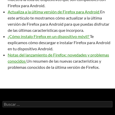
Firefox para Android.
Actualiza a la última versión de Firefox para Android
En
este artículo te mostramos cómo actualizar a la última
versión de Firefox para Android para que puedas disfrutar
de las últimas características que incorpora.
¿Cómo instalo Firefox en un dispositivo móvil?
Te
explicamos cómo descargar e instalar Firefox para Android
en tu dispositivo Android.
Notas del lanzamiento de Firefox: novedades y problemas
conocidos
Un resumen de las nuevas características y
problemas conocidos de la última versión de Firefox.
B
u
s