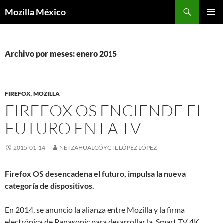
Buscar
Mozilla México
IR
MENÚ
AL
PRINCI
CONTENIDO
Archivo por meses: enero 2015
FIREFOX
,
MOZILLA
FIREFOX OS ENCIENDE EL
FUTURO EN LA TV
2015-01-14
NETZAHUALCÓYOTL LÓPEZ LÓPEZ
Firefox OS desencadena el futuro, impulsa la nueva
categoría de dispositivos.
En 2014, se anuncio la alianza entre Mozilla y la firma
electrónica de Panasonic para desarrollar la Smart TV 4K