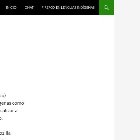
IR AL CONTENIDO
INICIO
CHAT
FIREFOX EN LENGUAS INDÍGENAS
do)
ígenas como
calizar a
o.
zilla