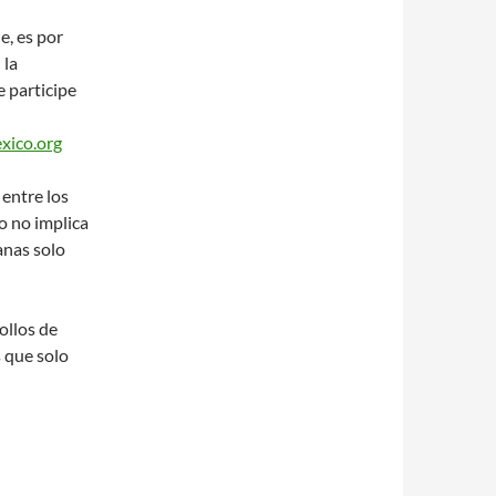
e, es por
 la
e participe
xico.org
 entre los
o no implica
anas solo
ollos de
 que solo