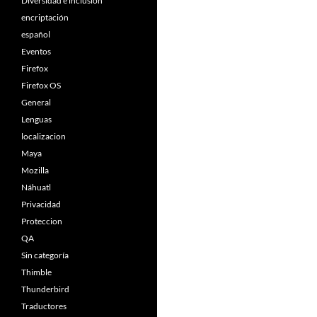
Diversidad e inclusión
encriptación
español
Eventos
Firefox
Firefox OS
General
Lenguas
localizacion
Maya
Mozilla
Náhuatl
Privacidad
Proteccion
QA
Sin categoría
Thimble
Thunderbird
Traductores