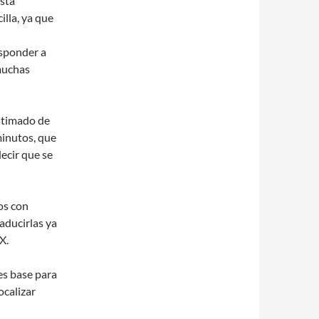
sta
illa, ya que
esponder a
muchas
stimado de
minutos, que
ecir que se
os con
aducirlas ya
X.
es base para
ocalizar