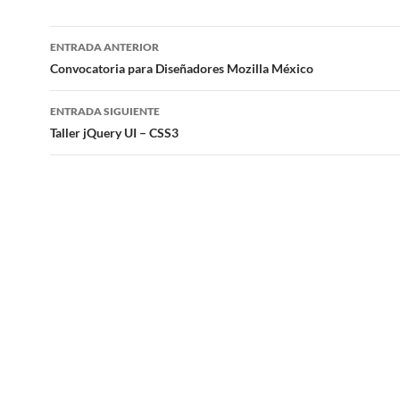
ENTRADA ANTERIOR
Navegación
Convocatoria para Diseñadores Mozilla México
de
ENTRADA SIGUIENTE
entradas
Taller jQuery UI – CSS3