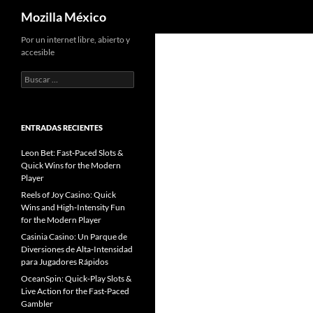
Buscar
Mozilla México
Por un internet libre, abierto y
accesible
B
u
s
c
a
ENTRADAS RECIENTES
r
:
Leon Bet: Fast‑Paced Slots &
Quick Wins for the Modern
Player
Reels of Joy Casino: Quick
Wins and High‑Intensity Fun
for the Modern Player
Casinia Casino: Un Parque de
Diversiones de Alta‑Intensidad
para Jugadores Rápidos
OceanSpin: Quick‑Play Slots &
Live Action for the Fast‑Paced
Gambler