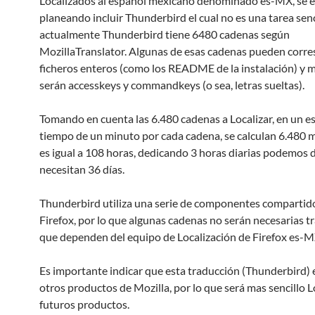
Localizados al español mexicano denominado es-MX, se e
planeando incluir Thunderbird el cual no es una tarea senc
actualmente Thunderbird tiene 6480 cadenas según
MozillaTranslator. Algunas de esas cadenas pueden corr
ficheros enteros (como los README de la instalación) y 
serán accesskeys y commandkeys (o sea, letras sueltas).
Tomando en cuenta las 6.480 cadenas a Localizar, en un e
tiempo de un minuto por cada cadena, se calculan 6.480 
es igual a 108 horas, dedicando 3 horas diarias podemos d
necesitan 36 días.
Thunderbird utiliza una serie de componentes compartid
Firefox, por lo que algunas cadenas no serán necesarias tr
que dependen del equipo de Localización de Firefox es-M
Es importante indicar que esta traducción (Thunderbird) 
otros productos de Mozilla, por lo que será mas sencillo L
futuros productos.