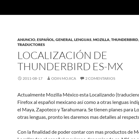
ANUNCIO
,
ESPAÑOL
,
GENERAL
,
LENGUAS
,
MOZILLA
,
THUNDERBIRD
,
TRADUCTORES
LOCALIZACIÓN DE
THUNDERBIRD ES-MX
2011-08-17
ODIN MOJICA
2 COMENTARIOS
Actualmente Mozilla México esta Localizando (traducien
Firefox al español mexicano así como a otras lenguas ind
el Maya, Zapoteco y Tarahumara. Se tienen planes para Lo
otras lenguas, pronto les daremos mas detalles al respect
Con la finalidad de poder contar con mas productos de Mo