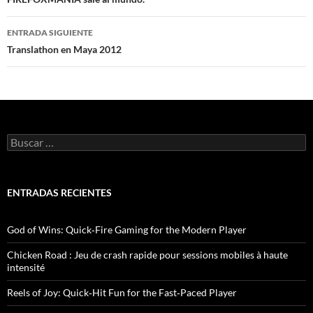
Navegación
de
ENTRADA SIGUIENTE
entradas
Translathon en Maya 2012
B
u
s
c
a
ENTRADAS RECIENTES
r
:
God of Wins: Quick‑Fire Gaming for the Modern Player
Chicken Road : Jeu de crash rapide pour sessions mobiles à haute
intensité
Reels of Joy: Quick‑Hit Fun for the Fast‑Paced Player