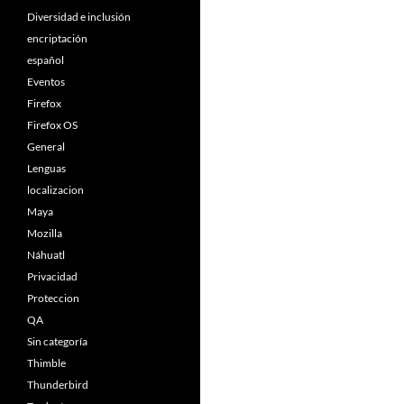
Diversidad e inclusión
encriptación
español
Eventos
Firefox
Firefox OS
General
Lenguas
localizacion
Maya
Mozilla
Náhuatl
Privacidad
Proteccion
QA
Sin categoría
Thimble
Thunderbird