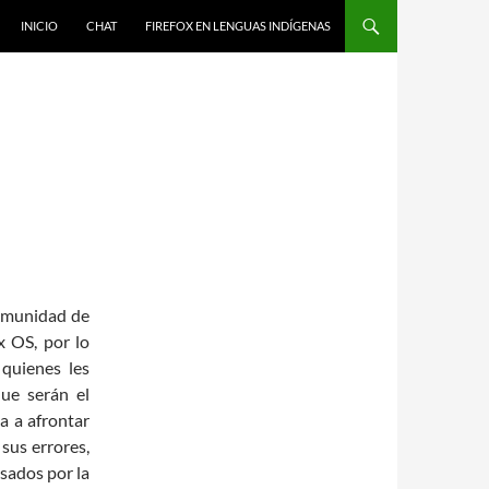
IR AL CONTENIDO
INICIO
CHAT
FIREFOX EN LENGUAS INDÍGENAS
comunidad de
x OS, por lo
 quienes les
ue serán el
a a afrontar
sus errores,
esados por la