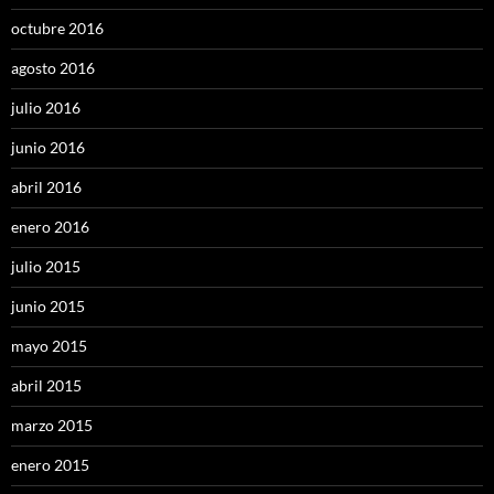
octubre 2016
agosto 2016
julio 2016
junio 2016
abril 2016
enero 2016
julio 2015
junio 2015
mayo 2015
abril 2015
marzo 2015
enero 2015