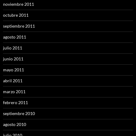
noviembre 2011
octubre 2011
septiembre 2011
agosto 2011
julio 2011
junio 2011
mayo 2011
abril 2011
marzo 2011
febrero 2011
septiembre 2010
agosto 2010
julio 2010