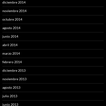
diciembre 2014
noviembre 2014
octubre 2014
agosto 2014
junio 2014
abril 2014
marzo 2014
febrero 2014
diciembre 2013
noviembre 2013
agosto 2013
julio 2013
junio 2013