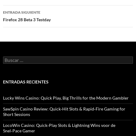
de
ENTRADA SIGUIENTE
entradas
Firefox 28 Beta 3 Testday
B
u
s
c
a
ENTRADAS RECIENTES
r
:
Lucky Wins Casino: Quick Play, Big Thrills for the Modern Gambler
SawSpin Casino Review: Quick‑Hit Slots & Rapid‑Fire Gaming for
Short Sessions
LocoWin Casino: Quick‑Play Slots & Lightning Wins voor de
Snel‑Pace Gamer