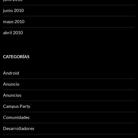
junio 2010
mayo 2010
abril 2010
CATEGORÍAS
Android
Anuncio
Anuncios
Campus Party
Comunidades
Desarrolladores