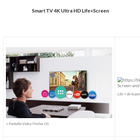
Smart TV 4K Ultra HD Life+Screen
Life + de la pa
+ Pantalla Vida y Firefox OS