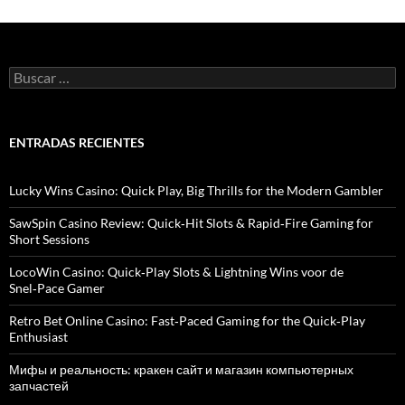
B
u
s
c
a
ENTRADAS RECIENTES
r
:
Lucky Wins Casino: Quick Play, Big Thrills for the Modern Gambler
SawSpin Casino Review: Quick‑Hit Slots & Rapid‑Fire Gaming for
Short Sessions
LocoWin Casino: Quick‑Play Slots & Lightning Wins voor de
Snel‑Pace Gamer
Retro Bet Online Casino: Fast‑Paced Gaming for the Quick‑Play
Enthusiast
Мифы и реальность: кракен сайт и магазин компьютерных
запчастей