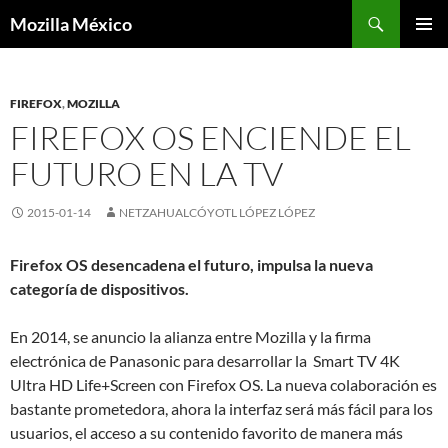
Buscar
Mozilla México
IR
MENÚ
AL
PRINCI
CONTENIDO
FIREFOX
,
MOZILLA
FIREFOX OS ENCIENDE EL
FUTURO EN LA TV
2015-01-14
NETZAHUALCÓYOTL LÓPEZ LÓPEZ
Firefox OS desencadena el futuro, impulsa la nueva
categoría de dispositivos.
En 2014, se anuncio la alianza entre Mozilla y la firma
electrónica de Panasonic para desarrollar la Smart TV 4K
Ultra HD Life+Screen con Firefox OS. La nueva colaboración es
bastante prometedora, ahora la interfaz será más fácil para los
usuarios, el acceso a su contenido favorito de manera más