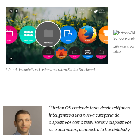
Life + de la pa
inicio
Life + de la pantalla y el sistema operativo Firefox Dashboard
“Firefox OS enciende todo, desde teléfonos
inteligentes a una nueva categoría de
dispositivos como televisores y dispositivos
de transmisión, demuestra la flexibilidad y