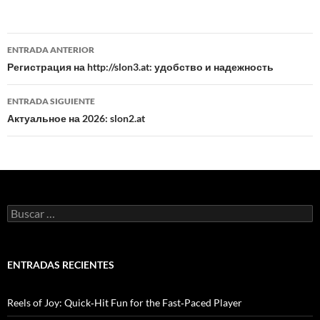
ENTRADA ANTERIOR
Navegación
Регистрация на http://slon3.at: удобство и надежность
de
ENTRADA SIGUIENTE
entradas
Актуальное на 2026: slon2.at
B
u
s
c
a
ENTRADAS RECIENTES
r
:
Reels of Joy: Quick‑Hit Fun for the Fast‑Paced Player