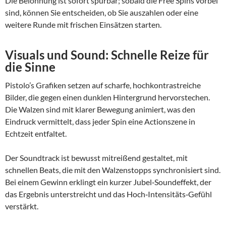
Die Belohnung ist sofort spürbar; sobald die Free Spins vorbei
sind, können Sie entscheiden, ob Sie auszahlen oder eine
weitere Runde mit frischen Einsätzen starten.
Visuals und Sound: Schnelle Reize für
die Sinne
Pistolo’s Grafiken setzen auf scharfe, hochkontrastreiche
Bilder, die gegen einen dunklen Hintergrund hervorstechen.
Die Walzen sind mit klarer Bewegung animiert, was den
Eindruck vermittelt, dass jeder Spin eine Actionszene in
Echtzeit entfaltet.
Der Soundtrack ist bewusst mitreißend gestaltet, mit
schnellen Beats, die mit den Walzenstopps synchronisiert sind.
Bei einem Gewinn erklingt ein kurzer Jubel‑Soundeffekt, der
das Ergebnis unterstreicht und das Hoch‑Intensitäts‑Gefühl
verstärkt.