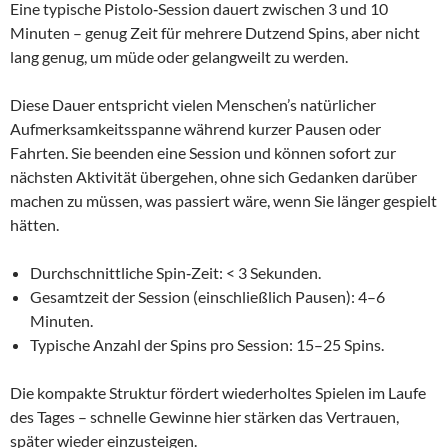
Eine typische Pistolo‑Session dauert zwischen 3 und 10
Minuten – genug Zeit für mehrere Dutzend Spins, aber nicht
lang genug, um müde oder gelangweilt zu werden.
Diese Dauer entspricht vielen Menschen’s natürlicher
Aufmerksamkeitsspanne während kurzer Pausen oder
Fahrten. Sie beenden eine Session und können sofort zur
nächsten Aktivität übergehen, ohne sich Gedanken darüber
machen zu müssen, was passiert wäre, wenn Sie länger gespielt
hätten.
Durchschnittliche Spin‑Zeit: < 3 Sekunden.
Gesamtzeit der Session (einschließlich Pausen): 4–6
Minuten.
Typische Anzahl der Spins pro Session: 15–25 Spins.
Die kompakte Struktur fördert wiederholtes Spielen im Laufe
des Tages – schnelle Gewinne hier stärken das Vertrauen,
später wieder einzusteigen.