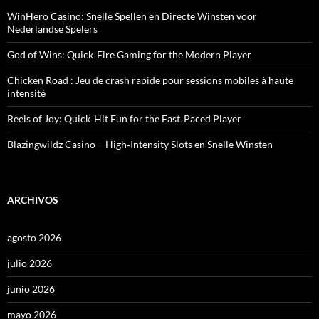
:
WinHero Casino: Snelle Spellen en Directe Winsten voor
Nederlandse Spelers
God of Wins: Quick‑Fire Gaming for the Modern Player
Chicken Road : Jeu de crash rapide pour sessions mobiles à haute
intensité
Reels of Joy: Quick‑Hit Fun for the Fast‑Paced Player
Blazingwildz Casino – High‑Intensity Slots en Snelle Winsten
ARCHIVOS
agosto 2026
julio 2026
junio 2026
mayo 2026