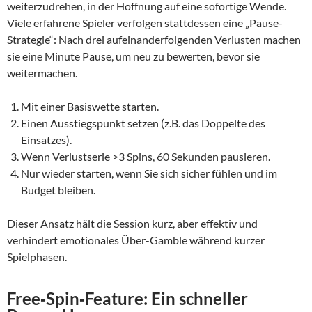
weiterzudrehen, in der Hoffnung auf eine sofortige Wende.
Viele erfahrene Spieler verfolgen stattdessen eine „Pause-
Strategie“: Nach drei aufeinanderfolgenden Verlusten machen
sie eine Minute Pause, um neu zu bewerten, bevor sie
weitermachen.
Mit einer Basiswette starten.
Einen Ausstiegspunkt setzen (z.B. das Doppelte des
Einsatzes).
Wenn Verlustserie >3 Spins, 60 Sekunden pausieren.
Nur wieder starten, wenn Sie sich sicher fühlen und im
Budget bleiben.
Dieser Ansatz hält die Session kurz, aber effektiv und
verhindert emotionales Über-Gamble während kurzer
Spielphasen.
Free‑Spin‑Feature: Ein schneller