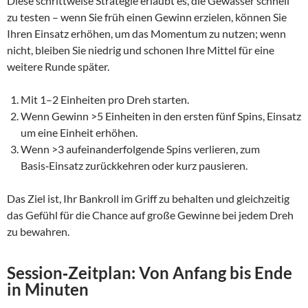
Diese schrittweise Strategie erlaubt es, die Gewässer schnell
zu testen – wenn Sie früh einen Gewinn erzielen, können Sie
Ihren Einsatz erhöhen, um das Momentum zu nutzen; wenn
nicht, bleiben Sie niedrig und schonen Ihre Mittel für eine
weitere Runde später.
Mit 1–2 Einheiten pro Dreh starten.
Wenn Gewinn >5 Einheiten in den ersten fünf Spins, Einsatz
um eine Einheit erhöhen.
Wenn >3 aufeinanderfolgende Spins verlieren, zum
Basis‑Einsatz zurückkehren oder kurz pausieren.
Das Ziel ist, Ihr Bankroll im Griff zu behalten und gleichzeitig
das Gefühl für die Chance auf große Gewinne bei jedem Dreh
zu bewahren.
Session‑Zeitplan: Von Anfang bis Ende
in Minuten