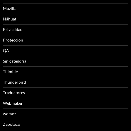
Mozilla
Náhuatl
Privacidad
Proteccion
QA
Sin categoría
Thimble
Thunderbird
Traductores
Webmaker
womoz
Zapoteco