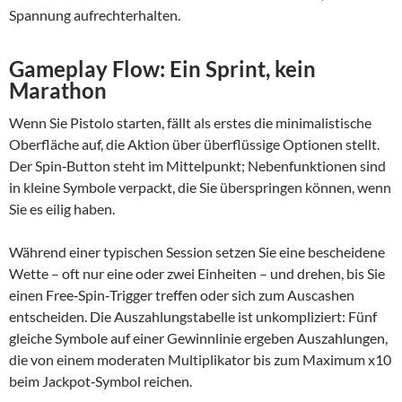
Spannung aufrechterhalten.
Gameplay Flow: Ein Sprint, kein
Marathon
Wenn Sie Pistolo starten, fällt als erstes die minimalistische
Oberfläche auf, die Aktion über überflüssige Optionen stellt.
Der Spin‑Button steht im Mittelpunkt; Nebenfunktionen sind
in kleine Symbole verpackt, die Sie überspringen können, wenn
Sie es eilig haben.
Während einer typischen Session setzen Sie eine bescheidene
Wette – oft nur eine oder zwei Einheiten – und drehen, bis Sie
einen Free‑Spin‑Trigger treffen oder sich zum Auscashen
entscheiden. Die Auszahlungstabelle ist unkompliziert: Fünf
gleiche Symbole auf einer Gewinnlinie ergeben Auszahlungen,
die von einem moderaten Multiplikator bis zum Maximum x10
beim Jackpot‑Symbol reichen.