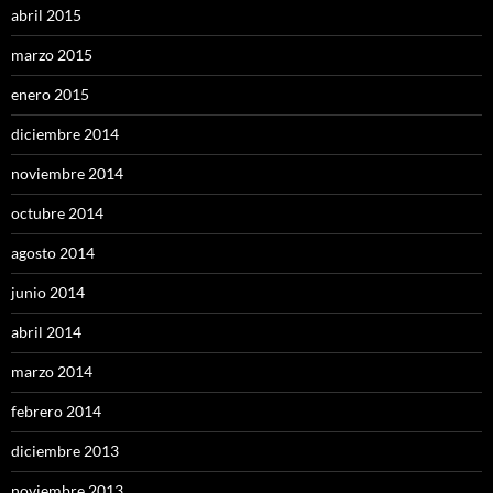
abril 2015
marzo 2015
enero 2015
diciembre 2014
noviembre 2014
octubre 2014
agosto 2014
junio 2014
abril 2014
marzo 2014
febrero 2014
diciembre 2013
noviembre 2013