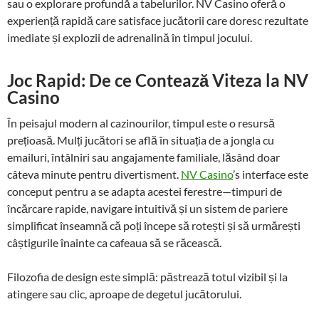
sau o explorare profundă a tabelurilor. NV Casino oferă o
experiență rapidă care satisface jucătorii care doresc rezultate
imediate și explozii de adrenalină în timpul jocului.
Joc Rapid: De ce Contează Viteza la NV
Casino
În peisajul modern al cazinourilor, timpul este o resursă
prețioasă. Mulți jucători se află în situația de a jongla cu
emailuri, întâlniri sau angajamente familiale, lăsând doar
câteva minute pentru divertisment.
NV Casino
’s interface este
conceput pentru a se adapta acestei ferestre—timpuri de
încărcare rapide, navigare intuitivă și un sistem de pariere
simplificat înseamnă că poți începe să rotești și să urmărești
câștigurile înainte ca cafeaua să se răcească.
Filozofia de design este simplă: păstrează totul vizibil și la
atingere sau clic, aproape de degetul jucătorului.