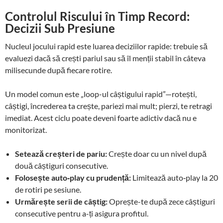
Controlul Riscului în Timp Record:
Decizii Sub Presiune
Nucleul jocului rapid este luarea deciziilor rapide: trebuie să
evaluezi dacă să crești pariul sau să îl menții stabil în câteva
milisecunde după fiecare rotire.
Un model comun este „loop-ul câștigului rapid”—rotești,
câștigi, încrederea ta crește, pariezi mai mult; pierzi, te retragi
imediat. Acest ciclu poate deveni foarte adictiv dacă nu e
monitorizat.
Setează creșteri de pariu:
Crește doar cu un nivel după
două câștiguri consecutive.
Folosește auto‑play cu prudență:
Limitează auto‑play la 20
de rotiri pe sesiune.
Urmărește serii de câștig:
Oprește-te după zece câștiguri
consecutive pentru a-ți asigura profitul.