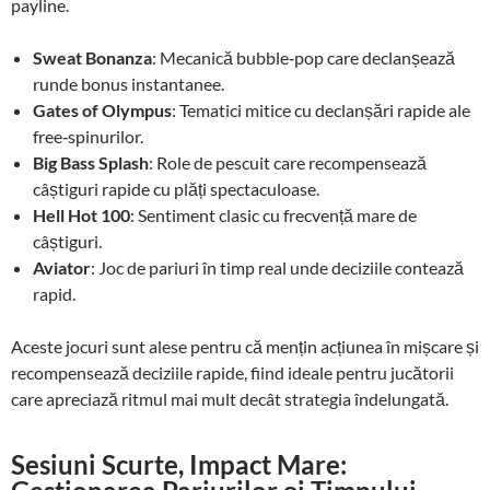
payline.
Sweat Bonanza
: Mecanică bubble‑pop care declanșează
runde bonus instantanee.
Gates of Olympus
: Tematici mitice cu declanșări rapide ale
free‑spinurilor.
Big Bass Splash
: Role de pescuit care recompensează
câștiguri rapide cu plăți spectaculoase.
Hell Hot 100
: Sentiment clasic cu frecvență mare de
câștiguri.
Aviator
: Joc de pariuri în timp real unde deciziile contează
rapid.
Aceste jocuri sunt alese pentru că mențin acțiunea în mișcare și
recompensează deciziile rapide, fiind ideale pentru jucătorii
care apreciază ritmul mai mult decât strategia îndelungată.
Sesiuni Scurte, Impact Mare: