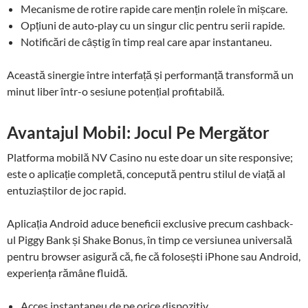
Mecanisme de rotire rapide care mențin rolele în mișcare.
Opțiuni de auto‑play cu un singur clic pentru serii rapide.
Notificări de câștig în timp real care apar instantaneu.
Această sinergie între interfață și performanță transformă un
minut liber într-o sesiune potențial profitabilă.
Avantajul Mobil: Jocul Pe Mergător
Platforma mobilă NV Casino nu este doar un site responsive;
este o aplicație completă, concepută pentru stilul de viață al
entuziaștilor de joc rapid.
Aplicația Android aduce beneficii exclusive precum cashback-
ul Piggy Bank și Shake Bonus, în timp ce versiunea universală
pentru browser asigură că, fie că folosești iPhone sau Android,
experiența rămâne fluidă.
Acces instantaneu de pe orice dispozitiv.