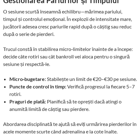
Gestionarea Pariurilor și Timpului
O sesiune scurtă înseamnă echilibru—mărimea pariului,
timpul și controlul emoțional. În explozii de intensitate mare,
jucătorii adesea cresc pariurile rapid după o câștig sau reduc
după o serie de pierderi.
Trucul constă în stabilirea micro‑limitelor înainte de a începe:
decide câte rotiri sau cât bankroll vei aloca pentru o singură
sesiune și respectă‑le.
Micro‑bugetare:
Stabilește un limit de €20–€30 pe sesiune.
Puncte de control în timp:
Verifică progresul la fiecare 5–7
rotiri.
Praguri de plată:
Planifică să te oprești dacă atingi o
anumită limită de câștig sau pierdere.
Abordarea disciplinată te ajută să eviți urmărirea pierderilor în
acele momente scurte când adrenalina e la cote înalte.