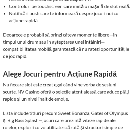
Controluri pe touchscreen care imită o mașină de slot reală.
Notificări push care te informează despre jocuri noi cu
acțiune rapidă.
Deoarece e probabil să prinzi câteva momente libere—în
timpul unui drum sau în așteptarea unei întâlniri—
compatibilitatea mobilă garantează că nu ratezi oportunitățile
de joc rapid.
Alege Jocuri pentru Acțiune Rapidă
Nu fiecare slot este creat egal când vine vorba de sesiuni
scurte. NV Casino oferă o selecție atent aleasă care aduce plăți
rapide și un nivel înalt de emoție.
Lista include titluri precum Sweet Bonanza, Gates of Olympus
și Big Bass Splash—jocuri care prezintă viteze rapide ale
rolelor, explozii cu volatilitate scăzută și structuri simple de