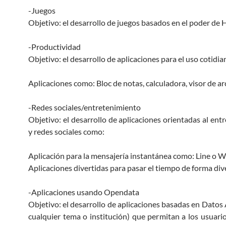
-Juegos
Objetivo: el desarrollo de juegos basados en el poder de
-Productividad
Objetivo: el desarrollo de aplicaciones para el uso cotidia
Aplicaciones como: Bloc de notas, calculadora, visor de arc
-Redes sociales/entretenimiento
Objetivo: el desarrollo de aplicaciones orientadas al ent
y redes sociales como:
Aplicación para la mensajería instantánea como: Line o 
Aplicaciones divertidas para pasar el tiempo de forma div
-Aplicaciones usando Opendata
Objetivo: el desarrollo de aplicaciones basadas en Datos 
cualquier tema o institución) que permitan a los usuari