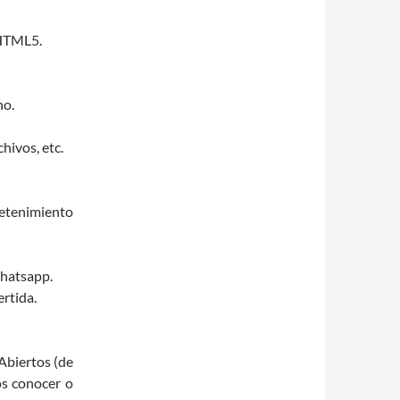
 HTML5.
no.
hivos, etc.
retenimiento
Whatsapp.
ertida.
Abiertos (de
os conocer o