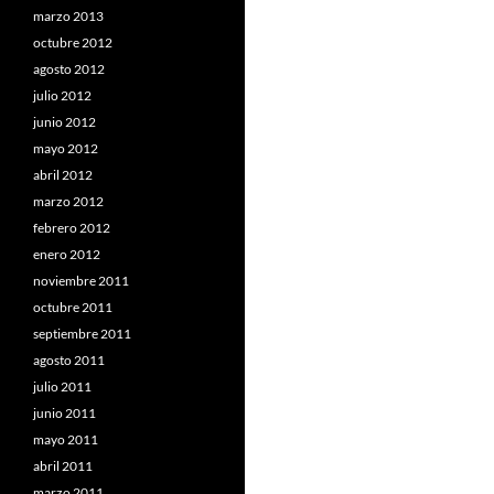
marzo 2013
octubre 2012
agosto 2012
julio 2012
junio 2012
mayo 2012
abril 2012
marzo 2012
febrero 2012
enero 2012
noviembre 2011
octubre 2011
septiembre 2011
agosto 2011
julio 2011
junio 2011
mayo 2011
abril 2011
marzo 2011