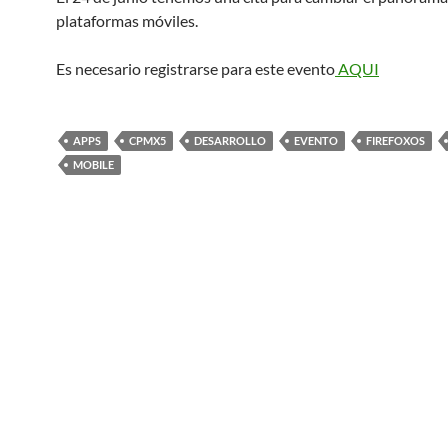
plataformas móviles.
Es necesario registrarse para este evento
AQUI
APPS
CPMX5
DESARROLLO
EVENTO
FIREFOXOS
MOBILE