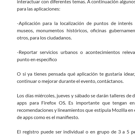
interactuar con diferentes temas. A continuación alguno
para las aplicaciones:
-Aplicación para la localización de puntos de interés
museos, monumentos históricos, oficinas gubernament
otros, para los ciudadanos.
-Reportar servicios urbanos o acontecimientos relev
punto en específico
O si ya tienes pensada qué aplicación te gustaría idear, 
continuar o mejorar durante el evento, contáctanos.
Los días miércoles, jueves y sábado se darán talleres de 
apps para Firefox OS. Es importante que tengan en
recomendaciones y lineamientos que estipula Mozilla en e
de apps como es el manifiesto.
El registro puede ser individual o en grupo de 3 a 5 p