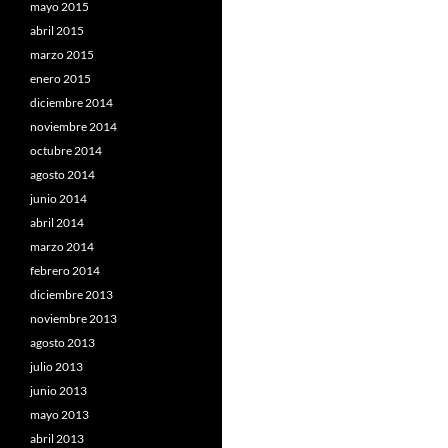
mayo 2015
abril 2015
marzo 2015
enero 2015
diciembre 2014
noviembre 2014
octubre 2014
agosto 2014
junio 2014
abril 2014
marzo 2014
febrero 2014
diciembre 2013
noviembre 2013
agosto 2013
julio 2013
junio 2013
mayo 2013
abril 2013