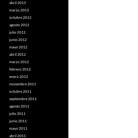
abril 2013
marzo 2013
octubre 2012
agosto 2012
julio 2012
junio 2012
mayo 2012
abril 2012
marzo 2012
febrero 2012
enero 2012
noviembre 2011
octubre 2011
septiembre 2011
agosto 2011
julio 2011
junio 2011
mayo 2011
abril 2011