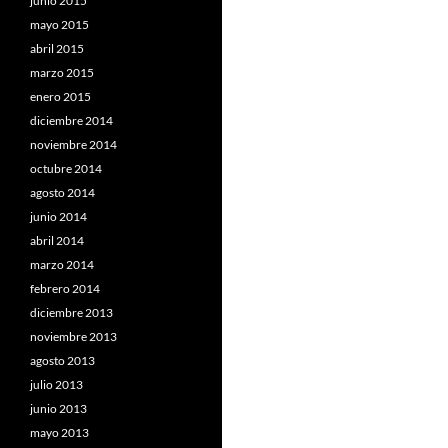
junio 2015
mayo 2015
abril 2015
marzo 2015
enero 2015
diciembre 2014
noviembre 2014
octubre 2014
agosto 2014
junio 2014
abril 2014
marzo 2014
febrero 2014
diciembre 2013
noviembre 2013
agosto 2013
julio 2013
junio 2013
mayo 2013