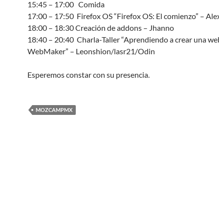
15:45 – 17:00 Comida
17:00 – 17:50 Firefox OS “Firefox OS: El comienzo” – Ale
18:00 – 18:30 Creación de addons – Jhanno
18:40 – 20:40 Charla-Taller “Aprendiendo a crear una web
WebMaker” – Leonshion/lasr21/Odin
Esperemos constar con su presencia.
MOZCAMPMX