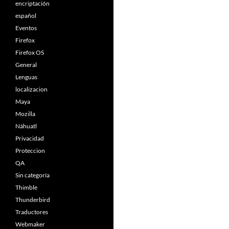
encriptación
español
Eventos
Firefox
Firefox OS
General
Lenguas
localizacion
Maya
Mozilla
Náhuatl
Privacidad
Proteccion
QA
Sin categoría
Thimble
Thunderbird
Traductores
Webmaker