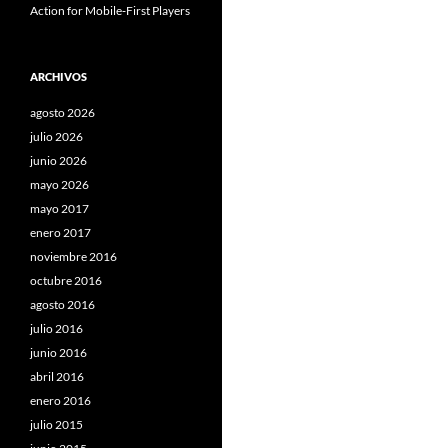
Action for Mobile‑First Players
ARCHIVOS
agosto 2026
julio 2026
junio 2026
mayo 2026
mayo 2017
enero 2017
noviembre 2016
octubre 2016
agosto 2016
julio 2016
junio 2016
abril 2016
enero 2016
julio 2015