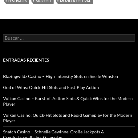
FESTIVALES
MOZFEST
MOZILLA FESTIVAL
B
u
s
c
a
ENTRADAS RECIENTES
r
:
Blazingwildz Casino – High‑Intensity Slots en Snelle Winsten
God of Wins: Quick‑Hit Slots and Fast‑Play Action
Vulkan Casino – Burst‑of‑Action Slots & Quick Wins for the Modern
Player
Vulkan Casino: Quick‑Hit Slots and Rapid Gameplay for the Modern
Player
Snatch Casino – Schnelle Gewinne, Große Jackpots &
Crypto‑freundliches Gameplay