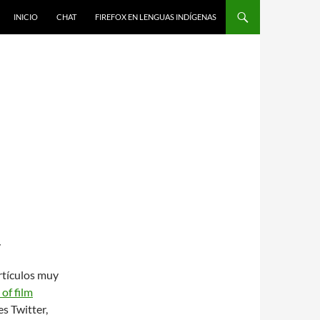
IR AL CONTENIDO
INICIO
CHAT
FIREFOX EN LENGUAS INDÍGENAS
rtículos muy
of film
es Twitter,