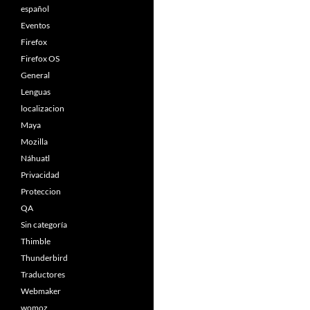
español
Eventos
Firefox
Firefox OS
General
Lenguas
localizacion
Maya
Mozilla
Náhuatl
Privacidad
Proteccion
QA
Sin categoría
Thimble
Thunderbird
Traductores
Webmaker
womoz