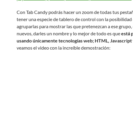
Con Tab Candy podrás hacer un zoom de todas tus pesta
tener una especie de tablero de control con la posibilidad
agruparlas para mostrar las que pretenezcan a ese grupo, 
nuevos, darles un nombre y lo mejor de todo es que
está 
usando únicamente tecnologías web; HTML, Javascript
veamos el video con la increíble demostración: