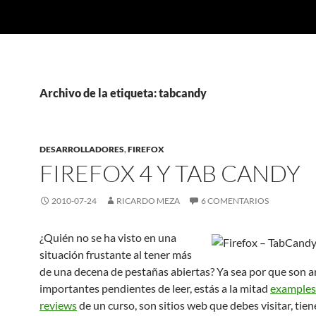
Archivo de la etiqueta: tabcandy
DESARROLLADORES
,
FIREFOX
FIREFOX 4 Y TAB CANDY
2010-07-24
RICARDO MEZA
6 COMENTARIOS
¿Quién no se ha visto en una
situación frustante al tener más
de una decena de pestañas abiertas? Ya sea por que son a
importantes pendientes de leer, estás a la mitad
examples 
reviews
de un curso, son sitios web que debes visitar, tien