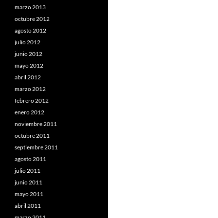
marzo 2013
octubre 2012
agosto 2012
julio 2012
junio 2012
mayo 2012
abril 2012
marzo 2012
febrero 2012
enero 2012
noviembre 2011
octubre 2011
septiembre 2011
agosto 2011
julio 2011
junio 2011
mayo 2011
abril 2011
marzo 2011