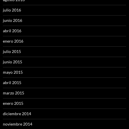
julio 2016
junio 2016
abril 2016
enero 2016
julio 2015
junio 2015
mayo 2015
abril 2015
marzo 2015
enero 2015
diciembre 2014
noviembre 2014