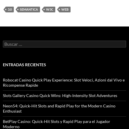
3.0
SEMANTICA
W3C
WEB
B
u
s
c
a
ENTRADAS RECIENTES
r
:
Robocat Casino Quick Play Experience: Slot Veloci, Azioni dal Vivo e
Ricompense Rapide
Slots Gallery Casino Quick Wins: High‑Intensity Slot Adventures
Neon54: Quick‑Hit Slots and Rapid Play for the Modern Casino
Enthusiast
BetPlay Casino: Quick‑Hit Slots y Rapid Play para el Jugador
Moderno