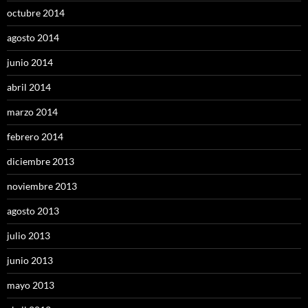
octubre 2014
agosto 2014
junio 2014
abril 2014
marzo 2014
febrero 2014
diciembre 2013
noviembre 2013
agosto 2013
julio 2013
junio 2013
mayo 2013