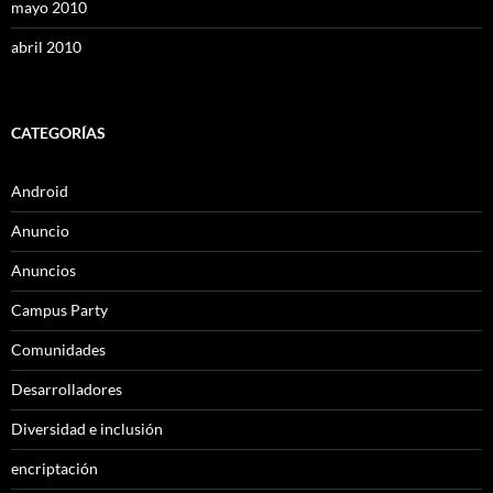
mayo 2010
abril 2010
CATEGORÍAS
Android
Anuncio
Anuncios
Campus Party
Comunidades
Desarrolladores
Diversidad e inclusión
encriptación