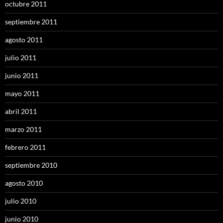
octubre 2011
septiembre 2011
agosto 2011
julio 2011
junio 2011
mayo 2011
abril 2011
marzo 2011
febrero 2011
septiembre 2010
agosto 2010
julio 2010
junio 2010