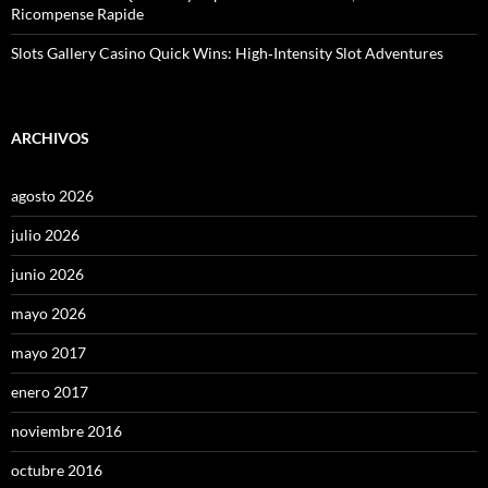
Ricompense Rapide
Slots Gallery Casino Quick Wins: High‑Intensity Slot Adventures
ARCHIVOS
agosto 2026
julio 2026
junio 2026
mayo 2026
mayo 2017
enero 2017
noviembre 2016
octubre 2016