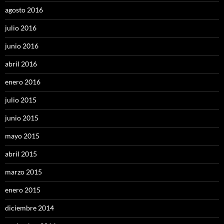
agosto 2016
julio 2016
junio 2016
abril 2016
enero 2016
julio 2015
junio 2015
mayo 2015
abril 2015
marzo 2015
enero 2015
diciembre 2014