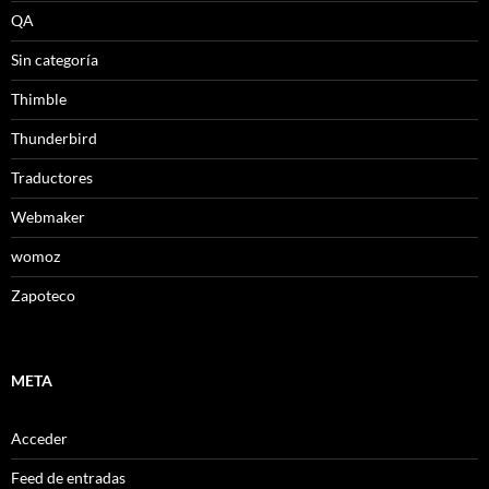
QA
Sin categoría
Thimble
Thunderbird
Traductores
Webmaker
womoz
Zapoteco
META
Acceder
Feed de entradas