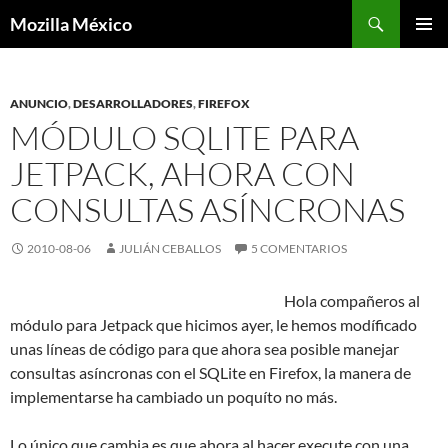
Buscar
Mozilla México
IR
MENÚ
AL
PRINCI
CONTENIDO
ANUNCIO
,
DESARROLLADORES
,
FIREFOX
MÓDULO SQLITE PARA
JETPACK, AHORA CON
CONSULTAS ASÍNCRONAS
2010-08-06
JULIÁN CEBALLOS
5 COMENTARIOS
Hola compañeros al
módulo para Jetpack que hicimos ayer, le hemos modíficado
unas líneas de código para que ahora sea posible manejar
consultas asíncronas con el SQLite en Firefox, la manera de
implementarse ha cambiado un poquíto no más.
Lo único que cambia es que ahora al hacer execute con una