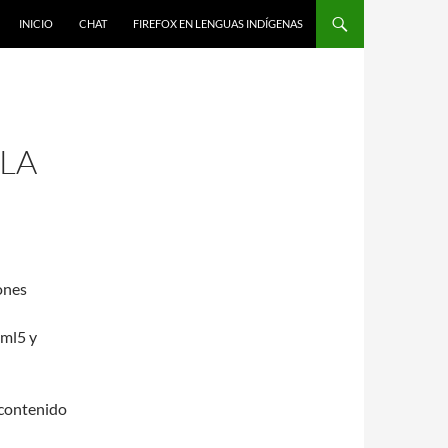
IR AL CONTENIDO
INICIO
CHAT
FIREFOX EN LENGUAS INDÍGENAS
LA
ones
tml5 y
 contenido