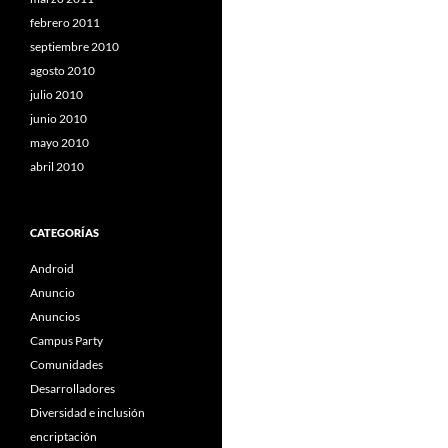
febrero 2011
septiembre 2010
agosto 2010
julio 2010
junio 2010
mayo 2010
abril 2010
CATEGORÍAS
Android
Anuncio
Anuncios
Campus Party
Comunidades
Desarrolladores
Diversidad e inclusión
encriptación