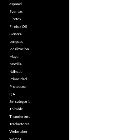
español
Eventos
Firefox
Firefox OS
General
Lenguas
localizacion
Maya
Mozilla
Náhuatl
Privacidad
Proteccion
QA
Sin categoría
Thimble
Thunderbird
Traductores
Webmaker
womoz