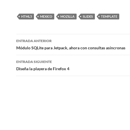
HTML5
MEXICO
MOZILLA
SLIDES
TEMPLATE
ENTRADA ANTERIOR
Navegación
Módulo SQLite para Jetpack, ahora con consultas asíncronas
de
ENTRADA SIGUIENTE
entradas
Diseña la playera de Firefox 4