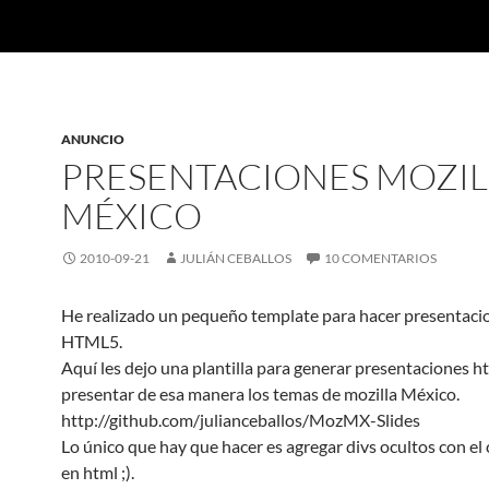
ANUNCIO
PRESENTACIONES MOZIL
MÉXICO
2010-09-21
JULIÁN CEBALLOS
10 COMENTARIOS
He realizado un pequeño template para hacer presentaci
HTML5.
Aquí les dejo una plantilla para generar presentaciones h
presentar de esa manera los temas de mozilla México.
http://github.com/julianceballos/MozMX-Slides
Lo único que hay que hacer es agregar divs ocultos con el
en html ;).