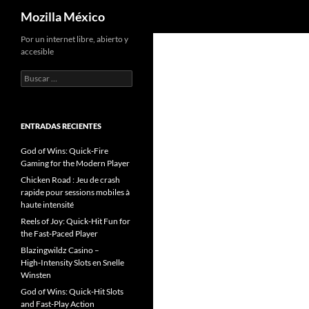
Buscar
Mozilla México
Por un internet libre, abierto y
accesible
B
u
s
c
a
ENTRADAS RECIENTES
r
:
God of Wins: Quick‑Fire
Gaming for the Modern Player
Chicken Road : Jeu de crash
rapide pour sessions mobiles à
haute intensité
Reels of Joy: Quick‑Hit Fun for
the Fast‑Paced Player
Blazingwildz Casino –
High‑Intensity Slots en Snelle
Winsten
God of Wins: Quick‑Hit Slots
and Fast‑Play Action