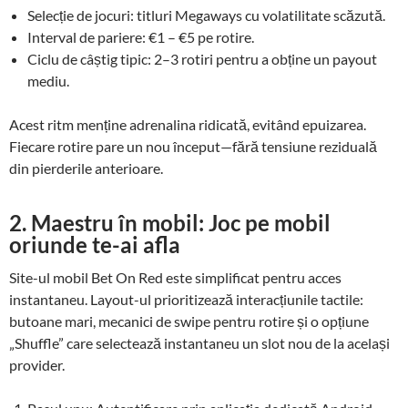
Selecție de jocuri: titluri Megaways cu volatilitate scăzută.
Interval de pariere: €1 – €5 pe rotire.
Ciclu de câștig tipic: 2–3 rotiri pentru a obține un payout
mediu.
Acest ritm menține adrenalina ridicată, evitând epuizarea.
Fiecare rotire pare un nou început—fără tensiune reziduală
din pierderile anterioare.
2. Maestru în mobil: Joc pe mobil
oriunde te-ai afla
Site-ul mobil Bet On Red este simplificat pentru acces
instantaneu. Layout-ul prioritizează interacțiunile tactile:
butoane mari, mecanici de swipe pentru rotire și o opțiune
„Shuffle” care selectează instantaneu un slot nou de la același
provider.