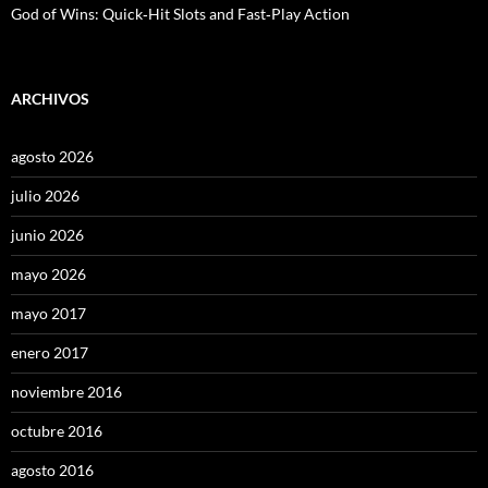
God of Wins: Quick‑Hit Slots and Fast‑Play Action
ARCHIVOS
agosto 2026
julio 2026
junio 2026
mayo 2026
mayo 2017
enero 2017
noviembre 2016
octubre 2016
agosto 2016