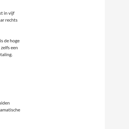
 in vijf
aar rechts
is de hoge
 zelfs een
taling.
uiden
ramatische