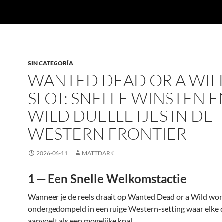
SIN CATEGORÍA
WANTED DEAD OR A WIL
SLOT: SNELLE WINSTEN E
WILD DUELLETJES IN DE
WESTERN FRONTIER
2026-06-11
MATTDARK
1 — Een Snelle Welkomstactie
Wanneer je de reels draait op Wanted Dead or a Wild wo
ondergedompeld in een ruige Western-setting waar elke 
aanvoelt als een mogelijke knal.