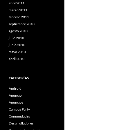
abril 2011
marzo 2011
febrero 2011
septiembre 2010
agosto 2010
julio 2010
junio 2010
mayo 2010
abril 2010
CATEGORÍAS
Android
Anuncio
Anuncios
Campus Party
Comunidades
Desarrolladores