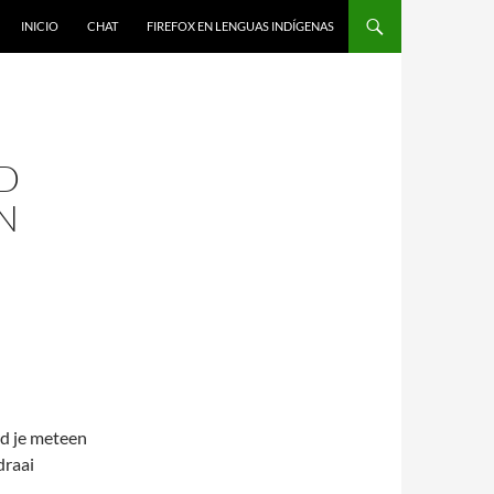
IR AL CONTENIDO
INICIO
CHAT
FIREFOX EN LENGUAS INDÍGENAS
D
N
rd je meteen
draai