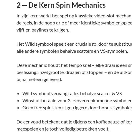
2 — De Kern Spin Mechanics
In zijn kern werkt het spel op klassieke video‑slot mechani
de reels, in de hoop drie of meer identieke symbolen op e
vijftien paylines te krijgen.
Het Wild symbool speelt een cruciale rol door te substit
alle andere symbolen behalve scatters en VS-symbolen.
Deze mechanic houdt het tempo snel – elke draai is een sn
beslissing: inzetgrootte, draaien of stoppen – en de uitk
bijna meteen geleverd.
Wild symbool vervangt alles behalve scatter & VS
Winst uitbetaald voor 3–5 overeenkomende symbole
Geen free spins tenzij getriggerd door bonus-symbole
De eenvoud betekent dat je tijdens een koffiepauze of kor
meespelen en je toch volledig betrokken voelt.