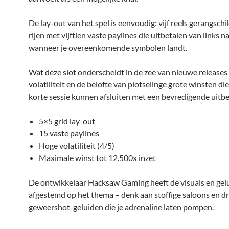
De lay-out van het spel is eenvoudig: vijf reels gerangschikt
rijen met vijftien vaste paylines die uitbetalen van links n
wanneer je overeenkomende symbolen landt.
Wat deze slot onderscheidt in de zee van nieuwe releases 
volatiliteit en de belofte van plotselinge grote winsten die
korte sessie kunnen afsluiten met een bevredigende uitbe
5×5 grid lay-out
15 vaste paylines
Hoge volatiliteit (4/5)
Maximale winst tot 12.500x inzet
De ontwikkelaar Hacksaw Gaming heeft de visuals en gel
afgestemd op het thema – denk aan stoffige saloons en d
geweershot-geluiden die je adrenaline laten pompen.