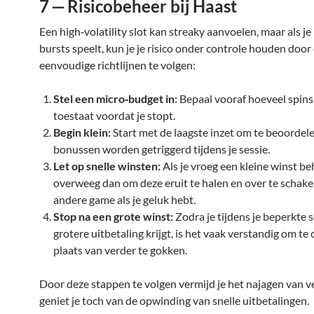
7 — Risicobeheer bij Haast
Een high‑volatility slot kan streaky aanvoelen, maar als je
bursts speelt, kun je je risico onder controle houden door
eenvoudige richtlijnen te volgen:
Stel een micro‑budget in:
Bepaal vooraf hoeveel spins j
toestaat voordat je stopt.
Begin klein:
Start met de laagste inzet om te beoordel
bonussen worden getriggerd tijdens je sessie.
Let op snelle winsten:
Als je vroeg een kleine winst be
overweeg dan om deze eruit te halen en over te schake
andere game als je geluk hebt.
Stop na een grote winst:
Zodra je tijdens je beperkte 
grotere uitbetaling krijgt, is het vaak verstandig om te
plaats van verder te gokken.
Door deze stappen te volgen vermijd je het najagen van v
geniet je toch van de opwinding van snelle uitbetalingen.