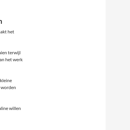
n
aakt het
ien terwijl
aan het werk
 kleine
n worden
aline willen