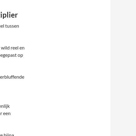
plier
uel tussen
 wild reel en
oegepast op
verbluffende
nlijk
r een
e bijna