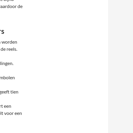
 waardoor de
rs
en worden
de reels.
lingen.
ymbolen
eeft tien
rt een
lt voor een