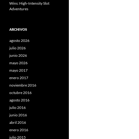
Wins: High‑Intensity Slot
Adventures
ARCHIVOS
agosto 2026
julio 2026
junio 2026
mayo 2026
mayo 2017
enero 2017
noviembre 2016
octubre 2016
agosto 2016
julio 2016
junio 2016
abril 2016
enero 2016
julio 2015