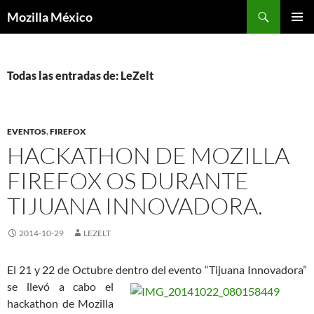
Buscar
Mozilla México
IR
MENÚ
AL
PRINCI
CONTENIDO
Todas las entradas de: LeZelt
EVENTOS
,
FIREFOX
HACKATHON DE MOZILLA
FIREFOX OS DURANTE
TIJUANA INNOVADORA.
2014-10-29
LEZELT
El 21 y 22 de Octubre dentro del evento “Tijuana Innovador
a”
se llevó a cabo el
hackathon de Mozilla