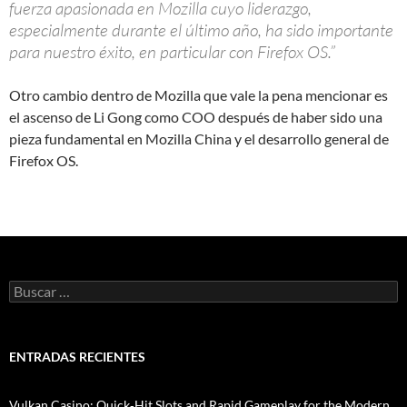
fuerza apasionada en Mozilla cuyo liderazgo,
especialmente durante el último año, ha sido importante
para nuestro éxito, en particular con Firefox OS.”
Otro cambio dentro de Mozilla que vale la pena mencionar es
el ascenso de Li Gong como COO después de haber sido una
pieza fundamental en Mozilla China y el desarrollo general de
Firefox OS.
B
u
s
c
a
ENTRADAS RECIENTES
r
:
Vulkan Casino: Quick‑Hit Slots and Rapid Gameplay for the Modern