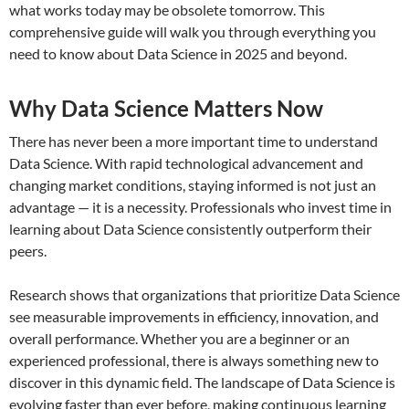
what works today may be obsolete tomorrow. This
comprehensive guide will walk you through everything you
need to know about Data Science in 2025 and beyond.
Why Data Science Matters Now
There has never been a more important time to understand
Data Science. With rapid technological advancement and
changing market conditions, staying informed is not just an
advantage — it is a necessity. Professionals who invest time in
learning about Data Science consistently outperform their
peers.
Research shows that organizations that prioritize Data Science
see measurable improvements in efficiency, innovation, and
overall performance. Whether you are a beginner or an
experienced professional, there is always something new to
discover in this dynamic field. The landscape of Data Science is
evolving faster than ever before, making continuous learning