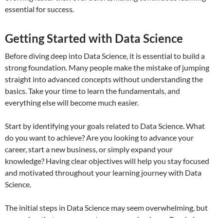
essential for success.
Getting Started with Data Science
Before diving deep into Data Science, it is essential to build a
strong foundation. Many people make the mistake of jumping
straight into advanced concepts without understanding the
basics. Take your time to learn the fundamentals, and
everything else will become much easier.
Start by identifying your goals related to Data Science. What
do you want to achieve? Are you looking to advance your
career, start a new business, or simply expand your
knowledge? Having clear objectives will help you stay focused
and motivated throughout your learning journey with Data
Science.
The initial steps in Data Science may seem overwhelming, but