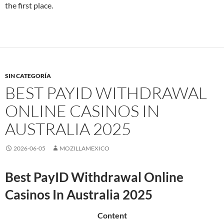
the first place.
SIN CATEGORÍA
BEST PAYID WITHDRAWAL
ONLINE CASINOS IN
AUSTRALIA 2025
2026-06-05
MOZILLAMEXICO
Best PayID Withdrawal Online
Casinos In Australia 2025
Content