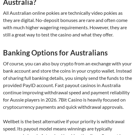
Australia?
All Australian online pokies are technically video pokies as
they are digital. No-deposit bonuses are rare and often come
with much higher wagering requirements. However, they are
still a great way to test the casino and what they offer.
Banking Options for Australians
Of course, you can also buy crypto from an exchange with your
bank account and store the coins in your crypto wallet. Instead
of sharing full banking details, you simply send the funds to the
provided PayID account. Fast payout casinos in Australia
continue improving withdrawal speed and payment reliability
for Aussie players in 2026. 7Bit Casino is heavily focused on
cryptocurrency payments and quick withdrawal approvals.
Wellbet is the best alternative if your priority is withdrawal
speed. Its payout model means winnings are typically