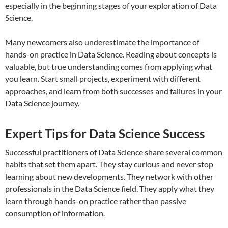
especially in the beginning stages of your exploration of Data
Science.
Many newcomers also underestimate the importance of
hands-on practice in Data Science. Reading about concepts is
valuable, but true understanding comes from applying what
you learn. Start small projects, experiment with different
approaches, and learn from both successes and failures in your
Data Science journey.
Expert Tips for Data Science Success
Successful practitioners of Data Science share several common
habits that set them apart. They stay curious and never stop
learning about new developments. They network with other
professionals in the Data Science field. They apply what they
learn through hands-on practice rather than passive
consumption of information.