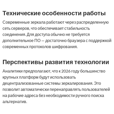
Технические особенности работы
Современные зеркала работают через распределенную
сеть серверов, что обеспечивает стабильность
соединения. Для доступа обычно не требуется
дополнительное ПО — достаточно браузера с поддержкой
современных протоколов шифрования.
Перспективы развития технологии
Аналитики предполагают, что к 2026 году большинство
крупных платформ будут использовать
децентрализованные системы зеркалирования. Это
позволит автоматически перенаправлять пользователей
на рабочие адреса без необходимости ручного поиска
альтернатив.