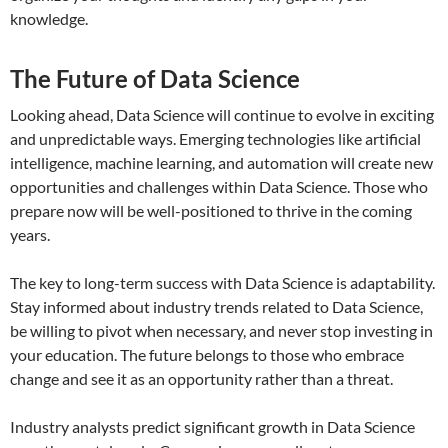
knowledge.
The Future of Data Science
Looking ahead, Data Science will continue to evolve in exciting
and unpredictable ways. Emerging technologies like artificial
intelligence, machine learning, and automation will create new
opportunities and challenges within Data Science. Those who
prepare now will be well-positioned to thrive in the coming
years.
The key to long-term success with Data Science is adaptability.
Stay informed about industry trends related to Data Science,
be willing to pivot when necessary, and never stop investing in
your education. The future belongs to those who embrace
change and see it as an opportunity rather than a threat.
Industry analysts predict significant growth in Data Science