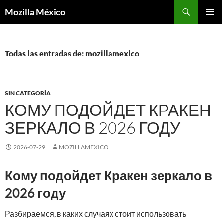
Buscar
Mozilla México
IR
MENÚ
AL
PRINCI
CONTENIDO
Todas las entradas de: mozillamexico
SIN CATEGORÍA
КОМУ ПОДОЙДЕТ КРАКЕН
ЗЕРКАЛО В 2026 ГОДУ
2026-07-29
MOZILLAMEXICO
Кому подойдет Кракен зеркало в
2026 году
Разбираемся, в каких случаях стоит использовать