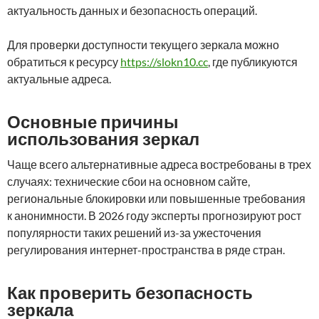
актуальность данных и безопасность операций.
Для проверки доступности текущего зеркала можно
обратиться к ресурсу
https://slokn10.cc
, где публикуются
актуальные адреса.
Основные причины
использования зеркал
Чаще всего альтернативные адреса востребованы в трех
случаях: технические сбои на основном сайте,
региональные блокировки или повышенные требования
к анонимности. В 2026 году эксперты прогнозируют рост
популярности таких решений из-за ужесточения
регулирования интернет-пространства в ряде стран.
Как проверить безопасность
зеркала