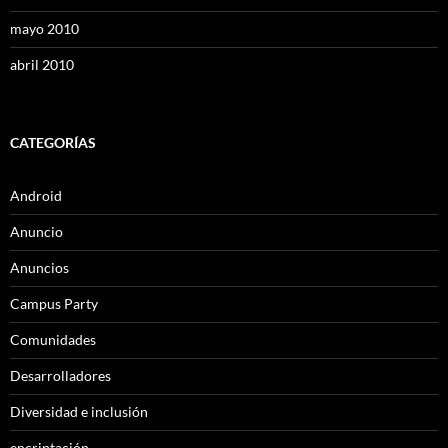
mayo 2010
abril 2010
CATEGORÍAS
Android
Anuncio
Anuncios
Campus Party
Comunidades
Desarrolladores
Diversidad e inclusión
encriptación