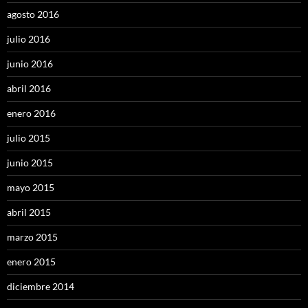
agosto 2016
julio 2016
junio 2016
abril 2016
enero 2016
julio 2015
junio 2015
mayo 2015
abril 2015
marzo 2015
enero 2015
diciembre 2014