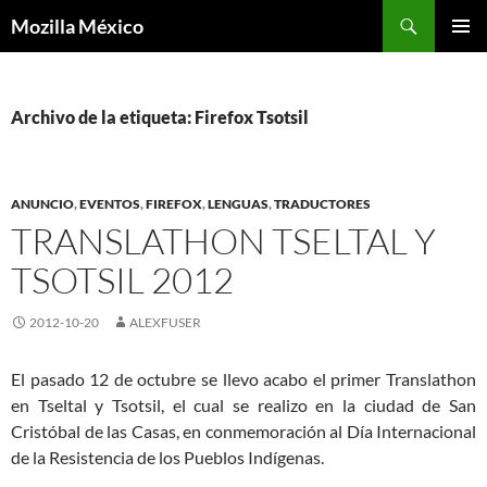
Buscar
Mozilla México
IR
MENÚ
AL
PRINCI
CONTENIDO
Archivo de la etiqueta: Firefox Tsotsil
ANUNCIO
,
EVENTOS
,
FIREFOX
,
LENGUAS
,
TRADUCTORES
TRANSLATHON TSELTAL Y
TSOTSIL 2012
2012-10-20
ALEXFUSER
El pasado 12 de octubre se llevo acabo el primer Translathon
en Tseltal y Tsotsil, el cual se realizo en la ciudad de San
Cristóbal de las Casas, en conmemoración al Día Internacional
de la Resistencia de los Pueblos Indígenas.