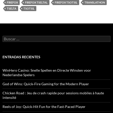
FIREFOX
FIREFOX TSELTAL
FIREFOX TSOTSIL
TRANSLATHON
TSELTA
TSOTSIL
B
u
s
c
a
ENTRADAS RECIENTES
r
:
WinHero Casino: Snelle Spellen en Directe Winsten voor
Nederlandse Spelers
God of Wins: Quick‑Fire Gaming for the Modern Player
Chicken Road : Jeu de crash rapide pour sessions mobiles à haute
intensité
Reels of Joy: Quick‑Hit Fun for the Fast‑Paced Player