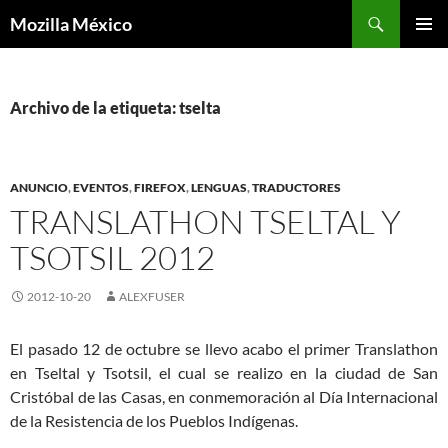
Buscar
Mozilla México
IR
MENÚ
AL
PRINCI
CONTENIDO
Archivo de la etiqueta: tselta
ANUNCIO
,
EVENTOS
,
FIREFOX
,
LENGUAS
,
TRADUCTORES
TRANSLATHON TSELTAL Y
TSOTSIL 2012
2012-10-20
ALEXFUSER
El pasado 12 de octubre se llevo acabo el primer Translathon
en Tseltal y Tsotsil, el cual se realizo en la ciudad de San
Cristóbal de las Casas, en conmemoración al Día Internacional
de la Resistencia de los Pueblos Indígenas.