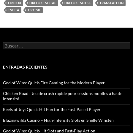
FIREFOX
FIREFOX TSELTAL
FIREFOX TSOTSIL
TRANSLATHON
TSELTA
TSOTSIL
B
u
s
c
a
ENTRADAS RECIENTES
r
:
God of Wins: Quick‑Fire Gaming for the Modern Player
Chicken Road : Jeu de crash rapide pour sessions mobiles à haute
intensité
Reels of Joy: Quick‑Hit Fun for the Fast‑Paced Player
Blazingwildz Casino – High‑Intensity Slots en Snelle Winsten
God of Wins: Quick‑Hit Slots and Fast‑Play Action