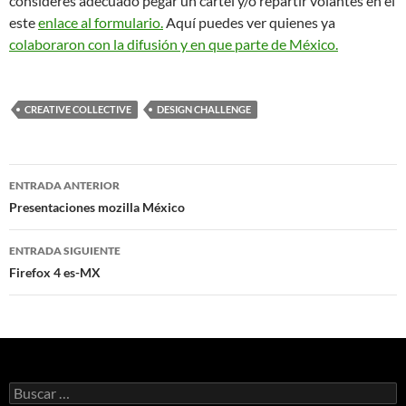
consideres adecuado pegar un cartel y/o repartir volantes en el
este
enlace al formulario.
Aquí puedes ver quienes ya
colaboraron con la difusión y en que parte de México.
CREATIVE COLLECTIVE
DESIGN CHALLENGE
ENTRADA ANTERIOR
Navegación
Presentaciones mozilla México
de
ENTRADA SIGUIENTE
entradas
Firefox 4 es-MX
B