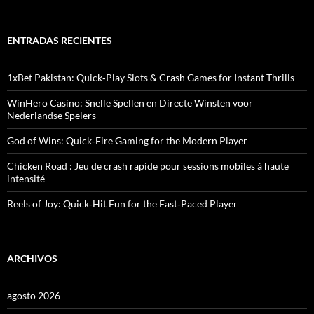
u
s
c
a
ENTRADAS RECIENTES
r
:
1xBet Pakistan: Quick‑Play Slots & Crash Games for Instant Thrills
WinHero Casino: Snelle Spellen en Directe Winsten voor
Nederlandse Spelers
God of Wins: Quick‑Fire Gaming for the Modern Player
Chicken Road : Jeu de crash rapide pour sessions mobiles à haute
intensité
Reels of Joy: Quick‑Hit Fun for the Fast‑Paced Player
ARCHIVOS
agosto 2026