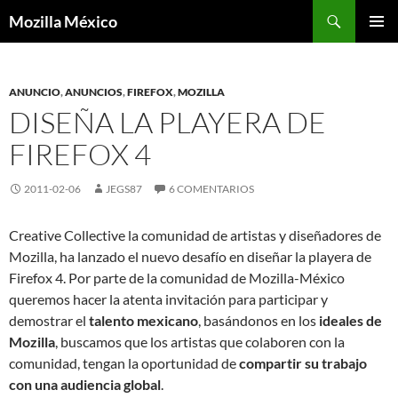
Buscar
Mozilla México
IR
MENÚ
AL
PRINCI
CONTENIDO
ANUNCIO
,
ANUNCIOS
,
FIREFOX
,
MOZILLA
DISEÑA LA PLAYERA DE
FIREFOX 4
2011-02-06
JEGS87
6 COMENTARIOS
Creative Collective la comunidad de artistas y diseñadores de
Mozilla, ha lanzado el nuevo desafío en diseñar la playera de
Firefox 4. Por parte de la comunidad de Mozilla-México
queremos hacer la atenta invitación para participar y
demostrar el
talento mexicano
, basándonos en los
ideales de
Mozilla
, buscamos que los artistas que colaboren con la
comunidad, tengan la oportunidad de
compartir su trabajo
con una audiencia global
.