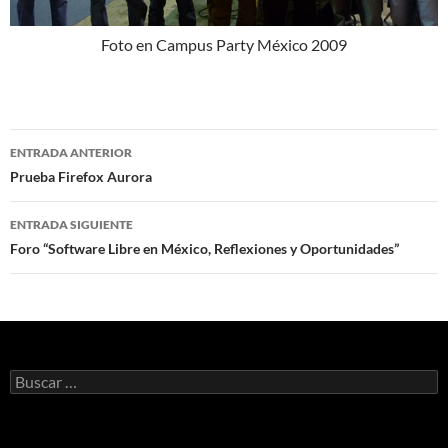
Foto en Campus Party México 2009
ENTRADA ANTERIOR
Navegación
Prueba Firefox Aurora
de
ENTRADA SIGUIENTE
entradas
Foro “Software Libre en México, Reflexiones y Oportunidades”
B
u
s
c