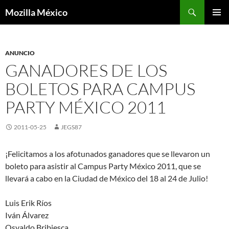
Buscar
Mozilla México
IR
MENÚ
AL
PRINCI
CONTENIDO
ANUNCIO
GANADORES DE LOS
BOLETOS PARA CAMPUS
PARTY MÉXICO 2011
2011-05-25
JEGS87
¡Felicitamos a los afotunados ganadores que se llevaron un
boleto para asistir al Campus Party México 2011, que se
llevará a cabo en la Ciudad de México del 18 al 24 de Julio!
Luis Erik Ríos
Iván Álvarez
Osvaldo Bribiesca