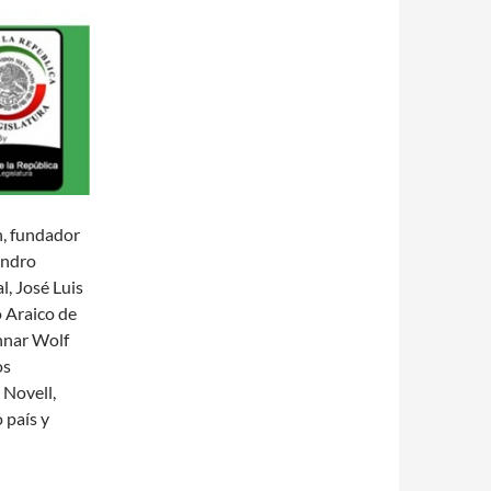
n, fundador
andro
, José Luis
 Araico de
nnar Wolf
os
 Novell,
 país y