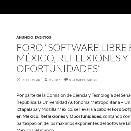
ANUNCIO
,
EVENTOS
FORO “SOFTWARE LIBRE 
MÉXICO, REFLEXIONES Y
OPORTUNIDADES”
2011-05-30
JEGS87
5 COMENTARIOS
Por parte de la Comisión de Ciencia y Tecnología del Sena
República, la Universidad Autónoma Metropolitana – Un
Iztapalapa y Mozilla México, se llevará a cabo el
Foro Sof
en México, Reflexiones y Oportunidades
, contando con 
participación de los máximos exponentes del Software Li
México y el mundo.