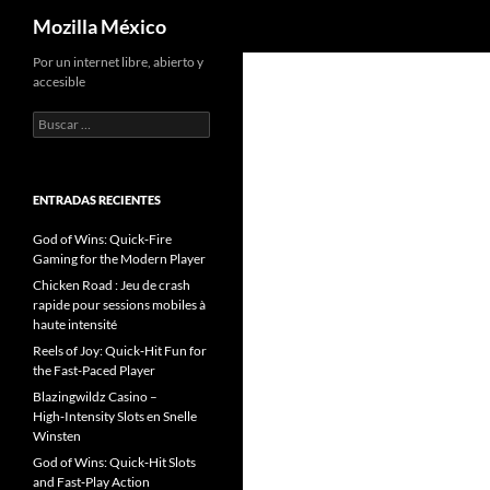
Buscar
Mozilla México
Por un internet libre, abierto y
accesible
B
u
s
c
a
ENTRADAS RECIENTES
r
:
God of Wins: Quick‑Fire
Gaming for the Modern Player
Chicken Road : Jeu de crash
rapide pour sessions mobiles à
haute intensité
Reels of Joy: Quick‑Hit Fun for
the Fast‑Paced Player
Blazingwildz Casino –
High‑Intensity Slots en Snelle
Winsten
God of Wins: Quick‑Hit Slots
and Fast‑Play Action