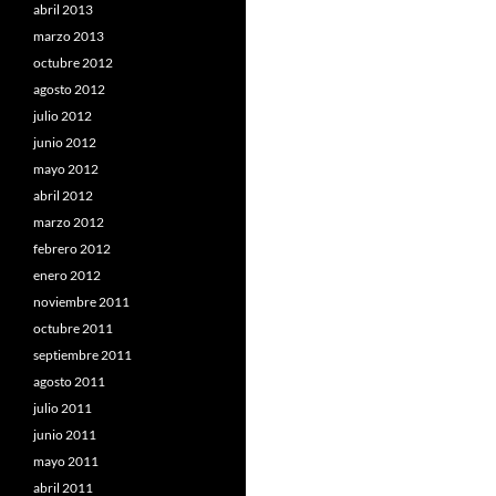
abril 2013
marzo 2013
octubre 2012
agosto 2012
julio 2012
junio 2012
mayo 2012
abril 2012
marzo 2012
febrero 2012
enero 2012
noviembre 2011
octubre 2011
septiembre 2011
agosto 2011
julio 2011
junio 2011
mayo 2011
abril 2011