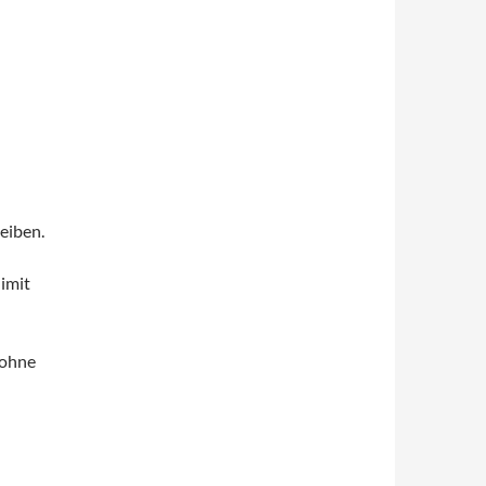
eiben.
imit
 ohne