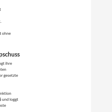
t
.
rt ohne
ppschuss
gt ihre
uten
or gesetzte
unktion
$ und loggt
uste