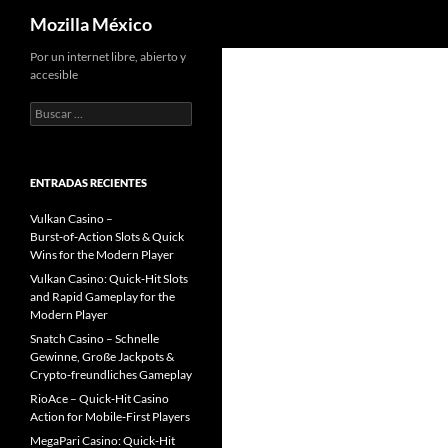
Buscar
Mozilla México
Por un internet libre, abierto y
accesible
B
u
s
c
a
ENTRADAS RECIENTES
r
:
Vulkan Casino –
Burst‑of‑Action Slots & Quick
Wins for the Modern Player
Vulkan Casino: Quick‑Hit Slots
and Rapid Gameplay for the
Modern Player
Snatch Casino – Schnelle
Gewinne, Große Jackpots &
Crypto‑freundliches Gameplay
RioAce – Quick‑Hit Casino
Action for Mobile‑First Players
MegaPari Casino: Quick‑Hit