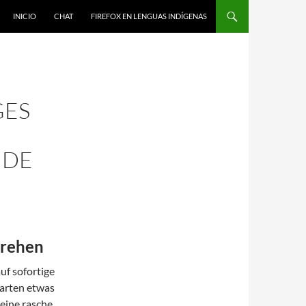
IR AL CONTENIDO
INICIO
CHAT
FIREFOX EN LENGUAS INDÍGENAS
GES
NDE
drehen
uf sofortige
rwarten etwas
 eine rasche