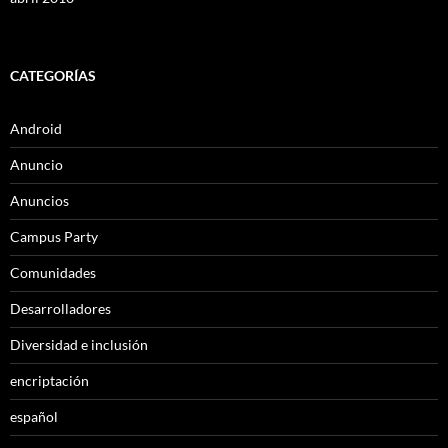
CATEGORÍAS
Android
Anuncio
Anuncios
Campus Party
Comunidades
Desarrolladores
Diversidad e inclusión
encriptación
español