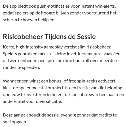
De app biedt ook push‑notificaties voor instant win‑alerts,
zodat spelers op de hoogte blijven zonder voortdurend het
scherm te hoeven bekijken.
Risicobeheer Tijdens de Sessie
Korte, high‑intensity gameplay vereist slim risicobeheer.
Spelers gebruiken meestal kleine inzet‑increments—vaak één
of twee eenheden per spin—om hun bankroll over meerdere
rondes te spreiden.
Wanneer een winst een bonus- of free spin‑reeks activeert,
kiest de speler meestal om slechts een fractie van die beloning
opnieuw te investeren in hetzelfde spel of te switchen naar een
andere titel voor diversificatie.
Deze aanpak houdt de sessie levendig zonder dat credits te
snel opgaan.