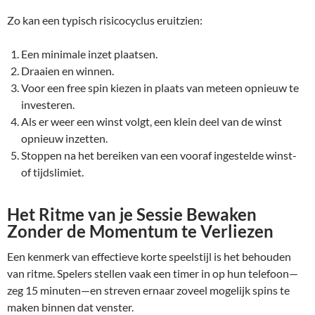
Zo kan een typisch risicocyclus eruitzien:
Een minimale inzet plaatsen.
Draaien en winnen.
Voor een free spin kiezen in plaats van meteen opnieuw te
investeren.
Als er weer een winst volgt, een klein deel van de winst
opnieuw inzetten.
Stoppen na het bereiken van een vooraf ingestelde winst-
of tijdslimiet.
Het Ritme van je Sessie Bewaken
Zonder de Momentum te Verliezen
Een kenmerk van effectieve korte speelstijl is het behouden
van ritme. Spelers stellen vaak een timer in op hun telefoon—
zeg 15 minuten—en streven ernaar zoveel mogelijk spins te
maken binnen dat venster.