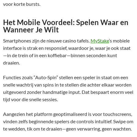
voor korte bursts.
Het Mobile Voordeel: Spelen Waar en
Wanneer Je Wilt
Smartphones zijn de nieuwe casino tafels.
MyStake
’s mobiele
interface is strak en responsief, waardoor je, waar je ook staat
—in de trein of in een koffiebar—binnen seconden kunt
draaien.
Functies zoals “Auto‑Spin” stellen een speler in staat om een
snelle wachtrij van spins in te stellen die achter elkaar worden
uitgevoerd zonder handmatige input. Dat bespaart enorm veel
tijd voor die snelle sessies.
Aangezien het platform geoptimaliseerd is voor touchscreens,
vinden zelfs beginnende spelers de controls intuïtief. Swipe om
te wedden, tik om te draaien—geen verwarring, geen wachten.