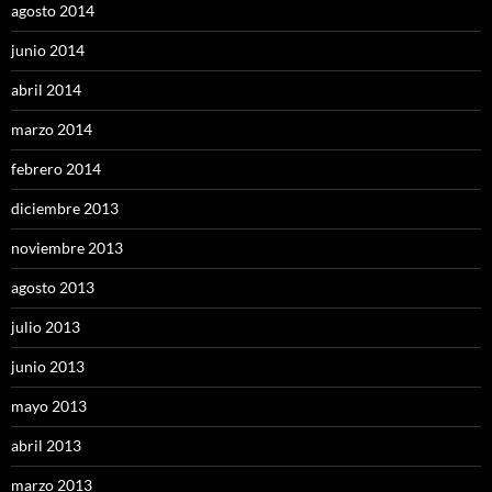
agosto 2014
junio 2014
abril 2014
marzo 2014
febrero 2014
diciembre 2013
noviembre 2013
agosto 2013
julio 2013
junio 2013
mayo 2013
abril 2013
marzo 2013