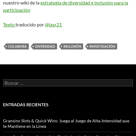
nuestro wiki de la
estrategia de diversidad e inclusión para la
participación
Texto
traducido por
@lasr21
COLABORA
DIVERSIDAD
INCLUSIÓN
INVESTIGACIÓN
B
u
s
c
a
ENTRADAS RECIENTES
r
:
Gransino Slots & Quick Wins: Juega al Juego de Alta‑Intensidad que
te Mantiene en la Línea