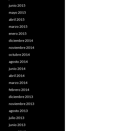
junio 2015
mayo 2015
abril 2015
marzo 2015
enero 2015
diciembre 2014
noviembre 2014
octubre 2014
agosto 2014
junio 2014
abril 2014
marzo 2014
febrero 2014
diciembre 2013
noviembre 2013
agosto 2013
julio 2013
junio 2013