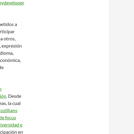
ydeveloper
etidos a
ticipar
a otros,
, expresión
idioma,
 económica,
de
n
ción
. Desde
s, la cual
ozillians
de focus
iversidad e
icipación en