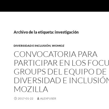
Archivo de la etiqueta: investigación
DIVERSIDAD E INCLUSIÓN
,
WOMOZ
CONVOCATORIA PARA
PARTICIPAR EN LOS FOC
GROUPS DEL EQUIPO DE
DIVERSIDAD E INCLUSIÓ
MOZILLA
2017-01-22
ALEXFUSER