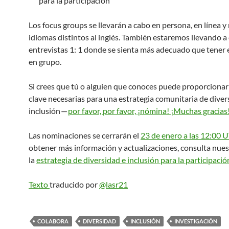
para la participación
Los focus groups se llevarán a cabo en persona, en línea 
idiomas distintos al inglés. También estaremos llevando a
entrevistas 1: 1 donde se sienta más adecuado que tener 
en grupo.
Si crees que tú o alguien que conoces puede proporcionar 
clave necesarias para una estrategia comunitaria de diver
inclusión —
por favor, por favor, ¡nómina! ¡Muchas gracias
Las nominaciones se cerrarán el
23 de enero a las 12:00 
obtener más información y actualizaciones, consulta nues
la
estrategia de diversidad e inclusión para la participació
Texto
traducido por
@lasr21
COLABORA
DIVERSIDAD
INCLUSIÓN
INVESTIGACIÓN