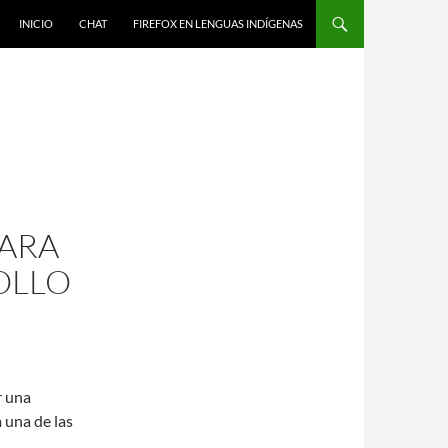
IR AL CONTENIDO
INICIO
CHAT
FIREFOX EN LENGUAS INDÍGENAS
PARA
OLLO
r una
 una de las