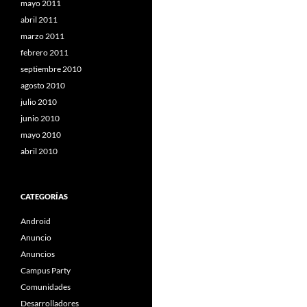
mayo 2011
abril 2011
marzo 2011
febrero 2011
septiembre 2010
agosto 2010
julio 2010
junio 2010
mayo 2010
abril 2010
CATEGORÍAS
Android
Anuncio
Anuncios
Campus Party
Comunidades
Desarrolladores