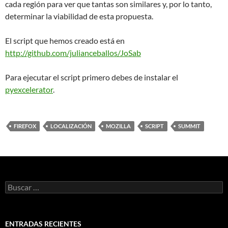
cada región para ver que tantas son similares y, por lo tanto,
determinar la viabilidad de esta propuesta.
El script que hemos creado está en
http://github.com/julianceballos/JoSab
Para ejecutar el script primero debes de instalar el
pyexcelerator
.
FIREFOX
LOCALIZACIÓN
MOZILLA
SCRIPT
SUMMIT
B
u
s
c
a
ENTRADAS RECIENTES