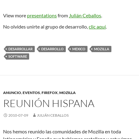
View more
presentations
from
Julián Ceballos
.
No olvides unirte al grupo de desarrollo,
clic aquí
.
DESARROLLAR
DESARROLLO
MEXICO
MOZILLA
SOFTWARE
ANUNCIO
,
EVENTOS
,
FIREFOX
,
MOZILLA
REUNIÓN HISPANA
2010-07-09
JULIÁN CEBALLOS
Nos hemos reunido las comunidades de Mozilla en toda
latinoamérica y España que hablamos castellano y estuvimos