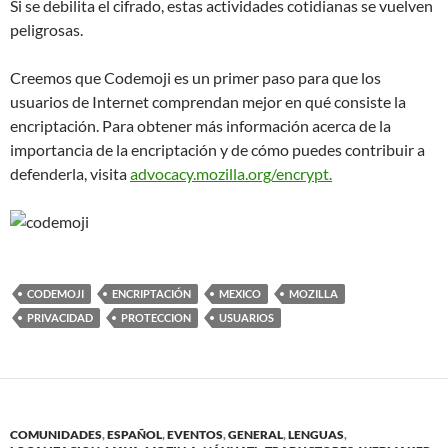
Si se debilita el cifrado, estas actividades cotidianas se vuelven
peligrosas.
Creemos que Codemoji es un primer paso para que los
usuarios de Internet comprendan mejor en qué consiste la
encriptación. Para obtener más información acerca de la
importancia de la encriptación y de cómo puedes contribuir a
defenderla, visita
advocacy.mozilla.org/encrypt.
CODEMOJI
ENCRIPTACIÓN
MEXICO
MOZILLA
PRIVACIDAD
PROTECCION
USUARIOS
COMUNIDADES
,
ESPAÑOL
,
EVENTOS
,
GENERAL
,
LENGUAS
,