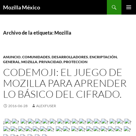
Buscar
Mozilla México
IR
MENÚ
AL
PRINCI
CONTENIDO
Archivo de la etiqueta: Mozilla
ANUNCIO
,
COMUNIDADES
,
DESARROLLADORES
,
ENCRIPTACIÓN
,
GENERAL
,
MOZILLA
,
PRIVACIDAD
,
PROTECCION
CODEMOJI: EL JUEGO DE
MOZILLA PARA APRENDER
LO BÁSICO DEL CIFRADO.
2016-06-28
ALEXFUSER
¡