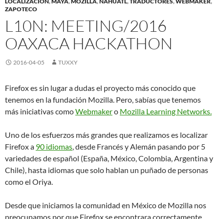
LOCALIZACION
,
MAYA
,
MOZILLA
,
NÁHUATL
,
TRADUCTORES
,
WEBMAKER
,
ZAPOTECO
L10N: MEETING/2016
OAXACA HACKATHON
2016-04-05
TUXXY
Firefox es sin lugar a dudas el proyecto más conocido que
tenemos en la fundación Mozilla. Pero, sabías que tenemos
más iniciativas como
Webmaker
o
Mozilla Learning Networks.
Uno de los esfuerzos más grandes que realizamos es localizar
Firefox a
90 idiomas
, desde Francés y Alemán pasando por 5
variedades de español (España, México, Colombia, Argentina y
Chile), hasta idiomas que solo hablan un puñado de personas
como el Oriya.
Desde que iniciamos la comunidad en México de Mozilla nos
preocupamos por que Firefox se encontrara correctamente