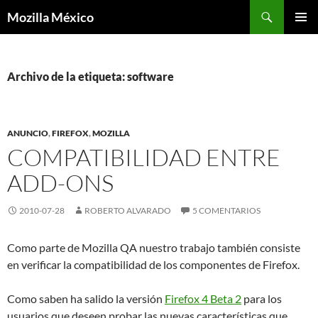
Buscar
Mozilla México
IR
MENÚ
AL
PRINCI
CONTENIDO
Archivo de la etiqueta: software
ANUNCIO
,
FIREFOX
,
MOZILLA
COMPATIBILIDAD ENTRE
ADD-ONS
2010-07-28
ROBERTO ALVARADO
5 COMENTARIOS
Como parte de Mozilla QA nuestro trabajo también consiste
en verificar la compatibilidad de los componentes de Firefox.
Como saben ha salido la versión
Firefox 4 Beta 2
para los
usuarios que deseen probar las nuevas características que