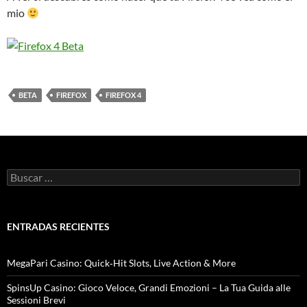
mio
BETA
FIREFOX
FIREFOX 4
B
u
s
c
a
ENTRADAS RECIENTES
r
:
MegaPari Casino: Quick‑Hit Slots, Live Action & More
SpinsUp Casino: Gioco Veloce, Grandi Emozioni – La Tua Guida alle
Sessioni Brevi