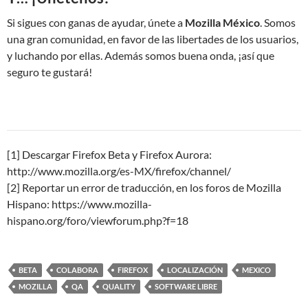
Si sigues con ganas de ayudar, únete a
Mozilla México
. Somos
una gran comunidad, en favor de las libertades de los usuarios,
y luchando por ellas. Además somos buena onda, ¡así que
seguro te gustará!
[1] Descargar Firefox Beta y Firefox Aurora:
http://www.mozilla.org/es-MX/firefox/channel/
[2] Reportar un error de traducción, en los foros de Mozilla
Hispano: https://www.mozilla-
hispano.org/foro/viewforum.php?f=18
BETA
COLABORA
FIREFOX
LOCALIZACIÓN
MEXICO
MOZILLA
QA
QUALITY
SOFTWARE LIBRE